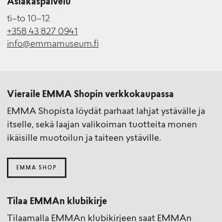
Asiakaspalvelu
ti–to 10–12
+358 43 827 0941
info@emmamuseum.fi
Vieraile EMMA Shopin verkkokaupassa
EMMA Shopista löydät parhaat lahjat ystävälle ja
itselle, sekä laajan valikoiman tuotteita monen
ikäisille muotoilun ja taiteen ystäville.
EMMA SHOP
Tilaa EMMAn klubikirje
Tilaamalla EMMAn klubikirjeen saat EMMAn