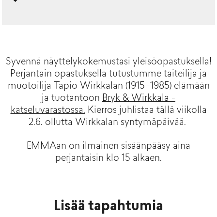
Syvennä näyttelykokemustasi yleisöopastuksella!
Perjantain opastuksella tutustumme taiteilija ja
muotoilija Tapio Wirkkalan (191
5
–19
85
) elämään
ja tuotantoon
Bryk & Wirkkala
-
katseluvarastossa.
Kierros
juhlistaa
tällä viikolla
2.6. ollutta
Wirkkalan
syntymäpäivää
.
EMMAan on ilmainen sisäänpääsy aina
perjantaisin klo 15 alkaen.
Lisää tapahtumia