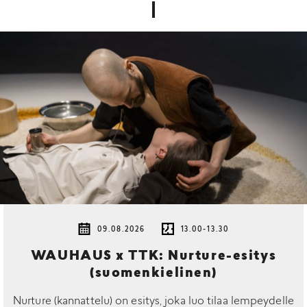
09.08.2026
13.00-13.30
WAUHAUS x TTK: Nurture-esitys
(suomenkielinen)
Nurture (kannattelu) on esitys, joka luo tilaa lempeydelle