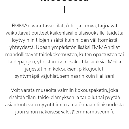
EMMAn varattavat tilat, Aitio ja Luova, tarjoavat
vaikuttavat puitteet kaikenlaisille tilaisuuksille: taidetta
löytyy niin tilojen sisältä kuin niiden välittömästä
yhteydestä. Upean ympäristön lisäksi EMMAn tilat
mahdollistavat taidekokemusten, kuten opastusten tai
taidepajojen, yhdistämisen osaksi tilaisuuksia. Meillä
järjestät niin kokouksen, pikkujoulut,
syntymäpäiväjuhlat, seminaarin kuin illallisen!
Voit varata museolta valmiin kokouspaketin, joka
sisältää tilan, taide-elämyksen ja tarjoilut tai pyytää
asiantuntevaa myyntitiimiä räätälöimään tilaisuudesta
juuri sinun näköisesi:
sales@emmamuseum.fi
.