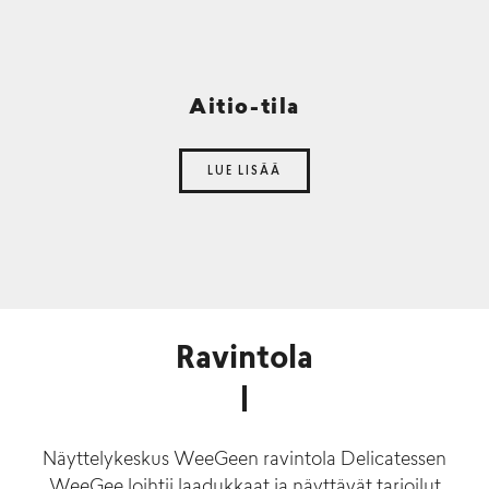
Aitio-tila
LUE LISÄÄ
Ravintola
Näyttelykeskus WeeGeen ravintola Delicatessen
WeeGee loihtii laadukkaat ja näyttävät tarjoilut