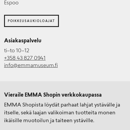
Espoo
POIKKEUSAUKIOLOAJAT
Asiakaspalvelu
ti–to 10–12
+358 43 827 0941
info@emmamuseum.fi
Vieraile EMMA Shopin verkkokaupassa
EMMA Shopista löydät parhaat lahjat ystävälle ja
itselle, sekä laajan valikoiman tuotteita monen
ikäisille muotoilun ja taiteen ystäville.