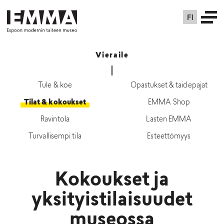
FI
Vieraile
Tule & koe
Opastukset & taidepajat
Tilat & kokoukset
EMMA Shop
Ravintola
Lasten EMMA
Turvallisempi tila
Esteettömyys
Kokoukset ja
yksityistilaisuudet
museossa