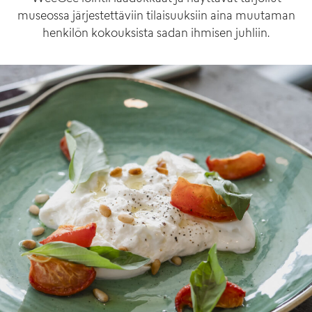
museossa järjestettäviin tilaisuuksiin aina muutaman
henkilön kokouksista sadan ihmisen juhliin.