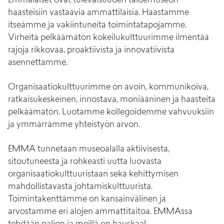
Emmalaiset ovat tulevaisuuden taidemuseon
haasteisiin vastaavia ammattilaisia. Haastamme
itseämme ja vakiintuneita toimintatapojamme.
Virheitä pelkäämätön kokeilukulttuurimme ilmentää
rajoja rikkovaa, proaktiivista ja innovatiivista
asennettamme.
Organisaatiokulttuurimme on avoin, kommunikoiva,
ratkaisukeskeinen, innostava, moniääninen ja haasteita
pelkäämätön. Luotamme kollegoidemme vahvuuksiin
ja ymmärrämme yhteistyön arvon.
EMMA tunnetaan museoalalla aktiivisesta,
sitoutuneesta ja rohkeasti uutta luovasta
organisaatiokulttuuristaan sekä kehittymisen
mahdollistavasta johtamiskulttuurista.
Toimintakenttämme on kansainvälinen ja
arvostamme eri alojen ammattitaitoa. EMMAssa