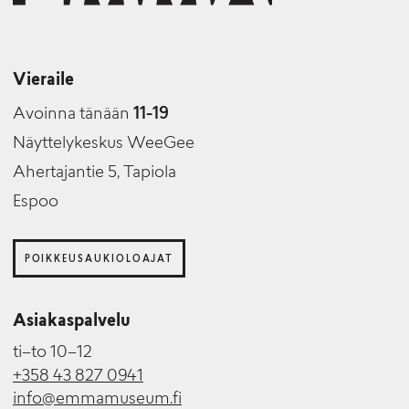
Vieraile
Avoinna tänään
11-19
Näyttelykeskus WeeGee
Ahertajantie 5, Tapiola
Espoo
POIKKEUSAUKIOLOAJAT
Asiakaspalvelu
ti–to 10–12
+358 43 827 0941
info@emmamuseum.fi