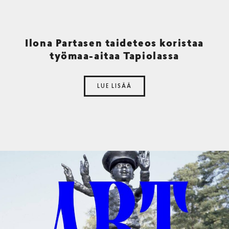
Ilona Partasen taideteos koristaa
työmaa-aitaa Tapiolassa
LUE LISÄÄ