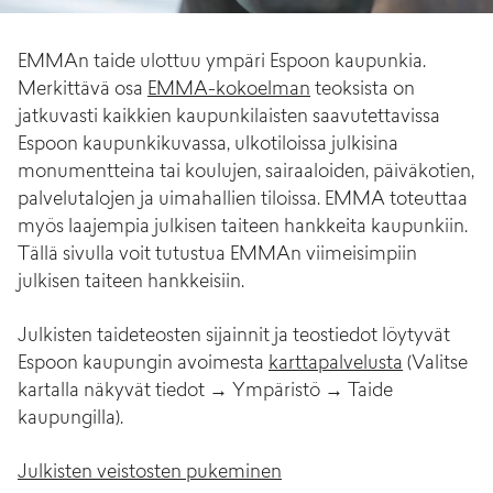
EMMAn taide ulottuu ympäri Espoon kaupunkia.
Merkittävä osa
EMMA-kokoelman
teoksista on
jatkuvasti kaikkien kaupunkilaisten saavutettavissa
Espoon kaupunkikuvassa, ulkotiloissa julkisina
monumentteina tai koulujen, sairaaloiden, päiväkotien,
palvelutalojen ja uimahallien tiloissa. EMMA toteuttaa
myös laajempia julkisen taiteen hankkeita kaupunkiin.
Tällä sivulla voit tutustua EMMAn viimeisimpiin
julkisen taiteen hankkeisiin.
Julkisten taideteosten sijainnit ja teostiedot löytyvät
Espoon kaupungin avoimesta
karttapalvelusta
(Valitse
kartalla näkyvät tiedot → Ympäristö → Taide
kaupungilla).
Julkisten veistosten pukeminen