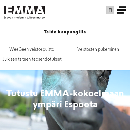
FI
Taide kaupungilla
WeeGeen veistospuisto
Veistosten pukeminen
Julkisen taiteen teosehdotukset
Tutustu EMMA-kokoelmaan
ympäri Espoota