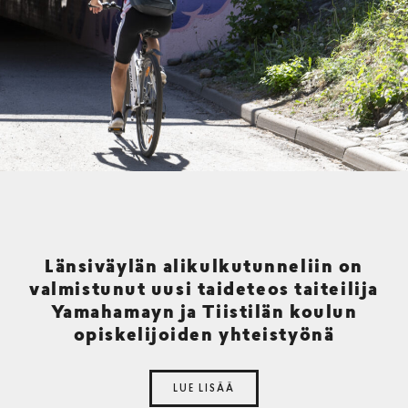
Länsiväylän alikulkutunneliin on
valmistunut uusi taideteos taiteilija
Yamahamayn ja Tiistilän koulun
opiskelijoiden yhteistyönä
LUE LISÄÄ