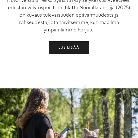
Kuvanveistäjä Pekka Jylhältä Näyttelykeskus WeeGeen
edustan veistospuistoon tilattu Nuorallatanssija (2025)
on kuvaus tulevaisuuden epävarmuudesta ja
rohkeudesta, jota tarvitsemme, kun maailma
ympärillämme horjuu.
LUE LISÄÄ