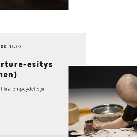
.00-13.30
ture-esitys
nen)
 tilaa lempeydelle ja