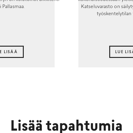
i Pallasmaa.
Katseluvarasto on säilyty
työskentelytilan
E LISÄÄ
LUE LI
Lisää tapahtumia