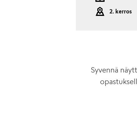
2. kerros
Syvennä näytte
opastukse