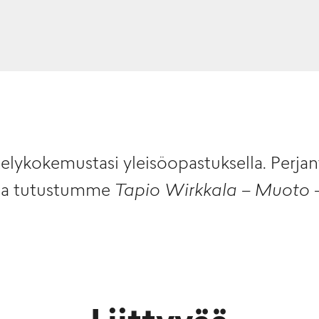
lykokemustasi yleisöopastuksella. Perjant
lla tutustumme
Tapio Wirkkala – Muoto
-