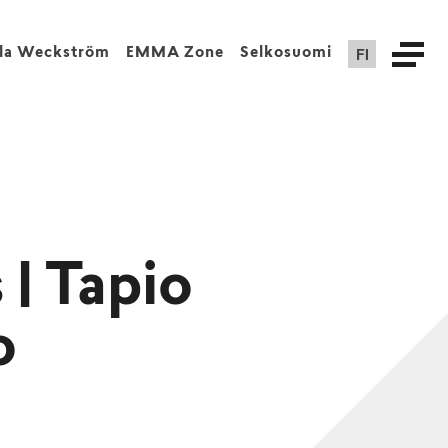
FI
lla Weckström
EMMA Zone
Selkosuomi
 | Tapio
o