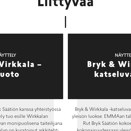
Liittyvää
ÄYTTELY
NÄYTTE
Wirkkala –
Bryk & Wi
uoto
katseluv
k Säätiön kanssa yhteistyössä
Bryk & Wirkkala -katseluv
ly tuo esille Wirkkalan
yleisön luokse. EMMAan tal
van monipuolisena taiteilijana
Rut Bryk Säätiön kokoe
elyn on kuratoinut arkkitehti
kokonaisuudessaan yleisöl