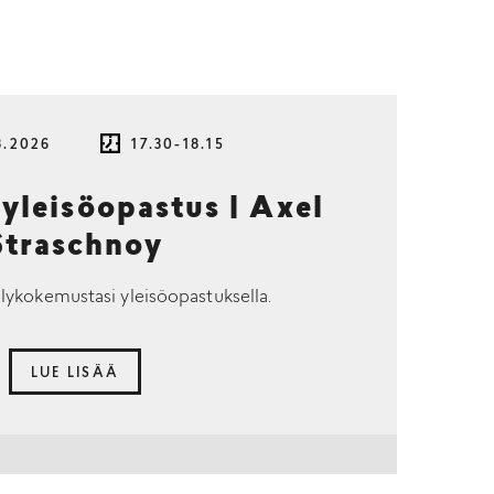
8.2026
17.30-18.15
 yleisöopastus | Axel
Straschnoy
lykokemustasi yleisöopastuksella.
LUE LISÄÄ