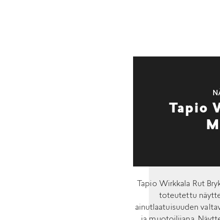
N
Tapio 
M
Tapio Wirkkala Rut Bry
toteutettu näytte
ainutlaatuisuuden valta
ja muotoilijana. Näytt