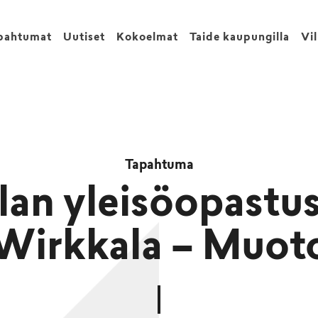
pahtumat
Uutiset
Kokoelmat
Taide kaupungilla
Vi
Tapahtuma
llan yleisöopastus
Wirkkala – Muot