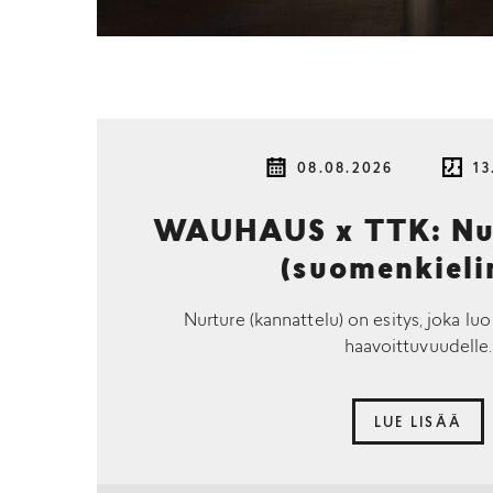
08.08.2026
13
WAUHAUS x TTK: Nur
(suomenkieli
Nurture (kannattelu) on esitys, joka luo
haavoittuvuudelle.
LUE LISÄÄ