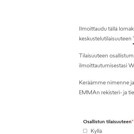
Ilmoittaudu tällä lomak
keskustelutilaisuuteen
Tilaisuuteen osallistu
ilmoittautumisestasi W
Keräämme nimenne ja s
EMMAn rekisteri- ja ti
Osallistun tilaisuuteen
*
Kyllä