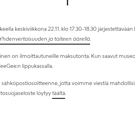
keella keskiviikkona 22.11. klo 17.30-18.30 järjestettävä
Yhdenvertaisuuden ja taiteen äärellä
.
minen on ilmoittautuneille maksutonta. Kun saavut museol
eeGee:n lippukassalla.
ähköpostiosoitteenne, jotta voimme viestiä mahdollisi
etosuojaseloste löytyy
täältä
.