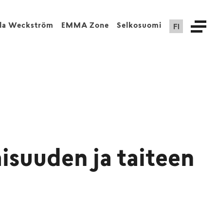
FI
lla Weckström
EMMA Zone
Selkosuomi
suuden ja taiteen