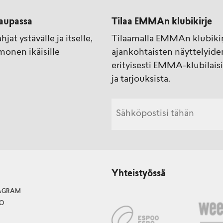
aupassa
Tilaa EMMAn klubikirje
at ystävälle ja itselle,
Tilaamalla EMMAn klubiki
monen ikäisille
ajankohtaisten näyttelyiden
erityisesti EMMA-klubilaisi
ja tarjouksista.
Yhteistyössä
TAGRAM
O