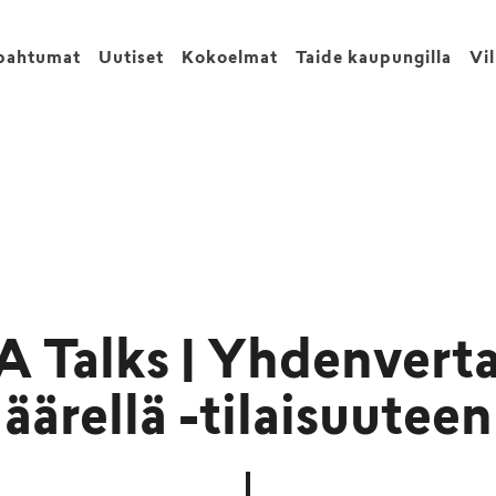
pahtumat
Uutiset
Kokoelmat
Taide kaupungilla
Vi
 Talks | Yhdenvertai
äärellä -tilaisuuteen