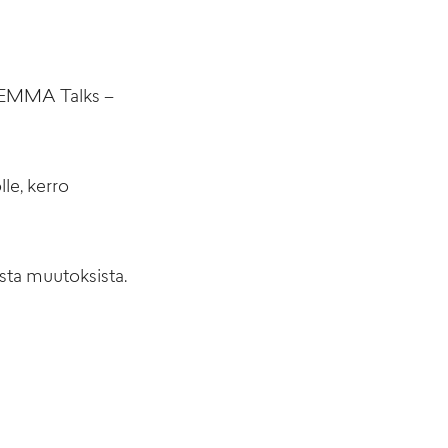
än EMMA Talks –
le, kerro
sta muutoksista.