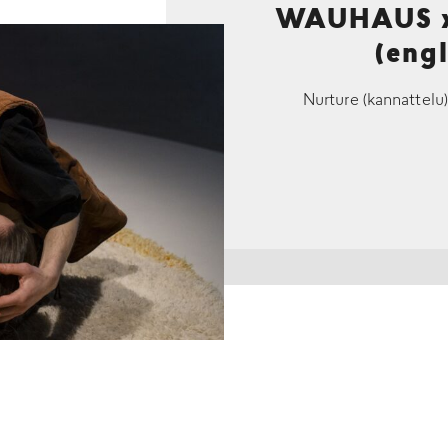
WAUHAUS x 
(eng
Nurture (kannattelu)