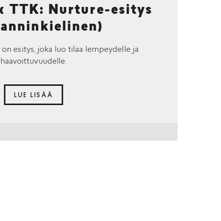
TTK: Nurture-esitys
lanninkielinen)
 on esitys, joka luo tilaa lempeydelle ja
haavoittuvuudelle.
LUE LISÄÄ