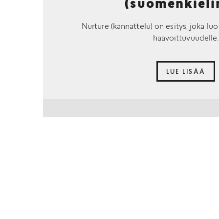
(suomenkieli
Nurture (kannattelu) on esitys, joka luo
haavoittuvuudelle.
LUE LISÄÄ