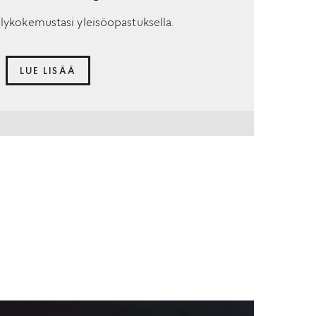
lykokemustasi yleisöopastuksella.
LUE LISÄÄ