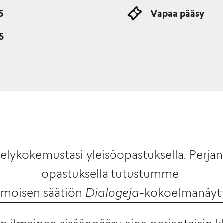
5
Vapaa pääsy
15
lykokemustasi yleisöopastuksella. Perjant
opastuksella tutustumme
amoisen säätiön
Dialogeja
-kokoelmanäyt