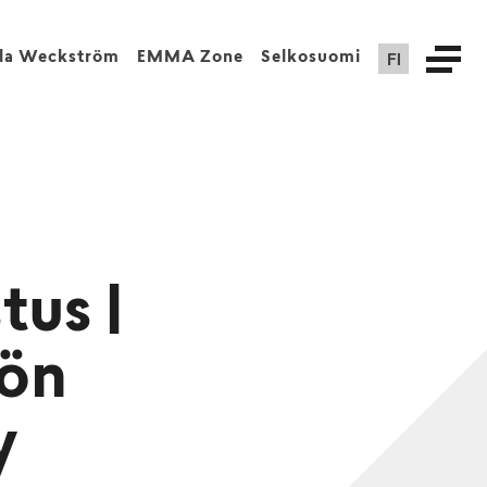
FI
lla Weckström
EMMA Zone
Selkosuomi
tus |
iön
y