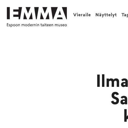
Vieraile
Näyttelyt
Ta
Ilma
Sa