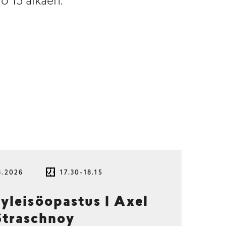
o 15 alkaen.
8.2026
17.30-18.15
 yleisöopastus | Axel
Straschnoy