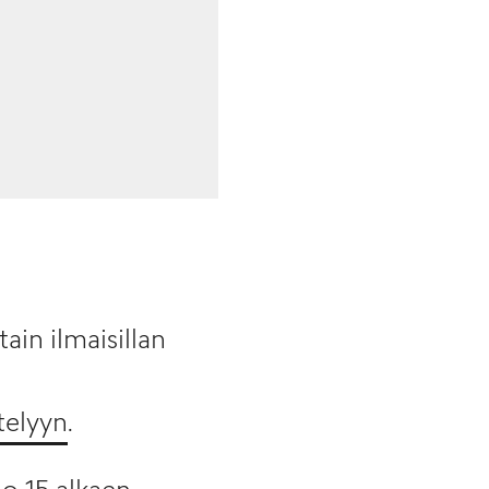
ain ilmaisillan
telyyn
.