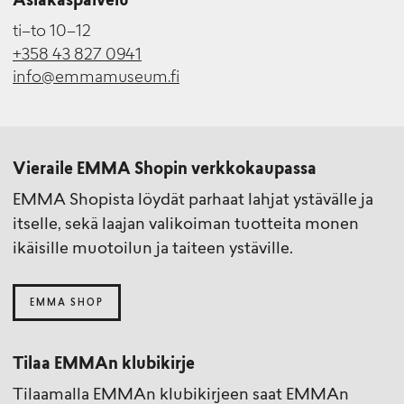
Asiakaspalvelu
ti–to 10–12
+358 43 827 0941
info@emmamuseum.fi
Vieraile EMMA Shopin verkkokaupassa
EMMA Shopista löydät parhaat lahjat ystävälle ja
itselle, sekä laajan valikoiman tuotteita monen
ikäisille muotoilun ja taiteen ystäville.
EMMA SHOP
Tilaa EMMAn klubikirje
Tilaamalla EMMAn klubikirjeen saat EMMAn