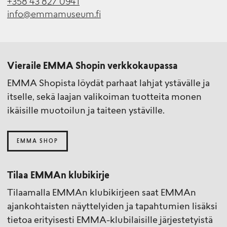
+358 43 827 0941
info@emmamuseum.fi
Vieraile EMMA Shopin verkkokaupassa
EMMA Shopista löydät parhaat lahjat ystävälle ja
itselle, sekä laajan valikoiman tuotteita monen
ikäisille muotoilun ja taiteen ystäville.
EMMA SHOP
Tilaa EMMAn klubikirje
Tilaamalla EMMAn klubikirjeen saat EMMAn
ajankohtaisten näyttelyiden ja tapahtumien lisäksi
tietoa erityisesti EMMA-klubilaisille järjestetyistä