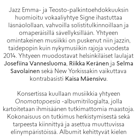
Jazz Emma- ja Teosto-palkintoehdokkuuksin
huomioitu vokaaliyhtye Signe ihastuttaa
läsnäolollaan, vahvoilla solistitulkinnoillaan ja
omaperäisillä sävellyksillään. Yhtyeen
omintakeinen musiikki on puskenut niin jazzin,
taidepopin kuin nykymusiikin rajoja vuodesta
2014. Yhtyeen muodostavat helsinkiläiset laulajat
Josefiina Vannesluoma
,
Riikka Keränen
ja
Selma
Savolainen
sekä New Yorkissakin vaikuttava
kontrabasisti
Kaisa Mäensivu
.
Konsertissa kuullaan musiikkia yhtyeen
Onomatopoesia
-albumitrilogialta, jolla
kartoitetaan ihmisäänen tutkimattomia maastoja.
Kokonaisuus on tutkimus herkistymisestä sekä
tarpeesta kiinnittyä ja asettua muuttuvissa
elinympäristöissä. Albumit kehittyvät kielen