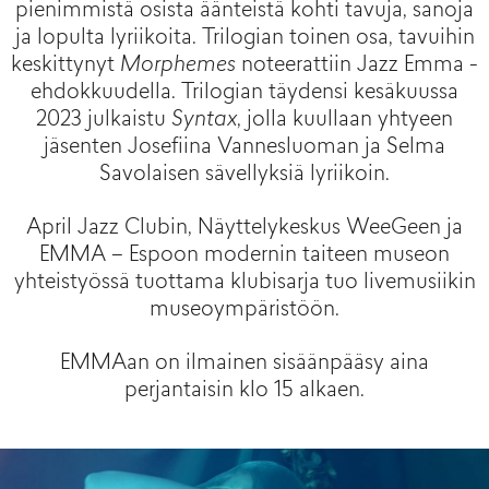
pienimmistä osista äänteistä kohti tavuja, sanoja
ja lopulta lyriikoita. Trilogian toinen osa, tavuihin
keskittynyt
Morphemes
noteerattiin Jazz Emma -
ehdokkuudella. Trilogian täydensi kesäkuussa
2023 julkaistu
Syntax
, jolla kuullaan yhtyeen
jäsenten Josefiina Vannesluoman ja Selma
Savolaisen sävellyksiä lyriikoin.
April Jazz Clubin, Näyttelykeskus WeeGeen ja
EMMA – Espoon modernin taiteen museon
yhteistyössä tuottama klubisarja tuo livemusiikin
museoympäristöön.
EMMAan on ilmainen sisäänpääsy aina
perjantaisin klo 15 alkaen.