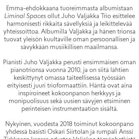
Emma-ehdokkaana tuoreimmasta albumistaan
Liminal Spaces
ollut Juho Valjakka Trio esittelee
harmonisesti rikkaita sävellyksiä ja leikittelevää
yhteissoittoa. Albumilla Valjakka ja hänen trionsa
tuovat yleisön kuultaville oman persoonallisen ja
sävykkään musiikillisen maailmansa.
Pianisti Juho Valjakka perusti ensimmäisen oman
pianotrionsa vuonna 2010, ja on siitä lähtien
keskittynyt omassa taiteellisessa työssään
erityisesti juuri trioformaattiin. Häntä ovat aina
inspiroineet kokoonpanon herkkyys ja
monipuolisuus sekä uusien sävyjen etsiminen
perinteisen instrumentaation sisältä.
Nykyinen, vuodesta 2018 toiminut kokoonpano
yhdessä basisti Oskari Siirtolan ja rumpali Anssi