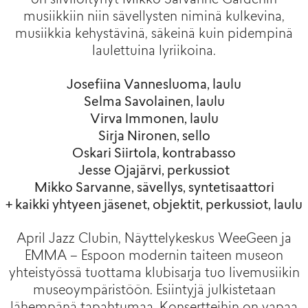
on siivilöitynyt Mikko Sarvanne Gardenin
musiikkiin niin sävellysten niminä kulkevina,
musiikkia kehystävinä, säkeinä kuin pidempinä
laulettuina lyriikoina.
Josefiina Vannesluoma, laulu
Selma Savolainen, laulu
Virva Immonen, laulu
Sirja Nironen, sello
Oskari Siirtola, kontrabasso
Jesse Ojajärvi, perkussiot
Mikko Sarvanne, sävellys, syntetisaattori
+ kaikki yhtyeen jäsenet, objektit, perkussiot, laulu
April Jazz Clubin, Näyttelykeskus WeeGeen ja
EMMA – Espoon modernin taiteen museon
yhteistyössä tuottama klubisarja tuo livemusiikin
museoympäristöön. Esiintyjä julkistetaan