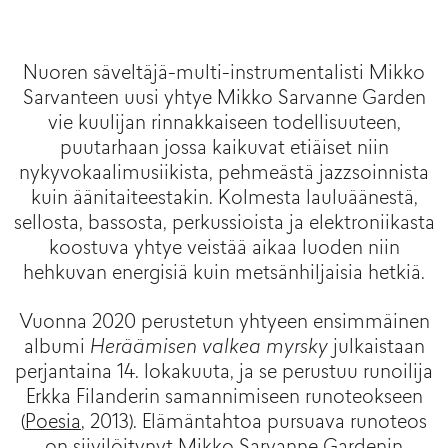
Nuoren säveltäjä-multi-instrumentalisti Mikko
Sarvanteen uusi yhtye Mikko Sarvanne Garden
vie kuulijan rinnakkaiseen todellisuuteen,
puutarhaan jossa kaikuvat etiäiset niin
nykyvokaalimusiikista, pehmeästä jazzsoinnista
kuin äänitaiteestakin. Kolmesta lauluäänestä,
sellosta, bassosta, perkussioista ja elektroniikasta
koostuva yhtye veistää aikaa luoden niin
hehkuvan energisiä kuin metsänhiljaisia hetkiä.
Vuonna 2020 perustetun yhtyeen ensimmäinen
albumi
Heräämisen valkea myrsky
julkaistaan
perjantaina 14. lokakuuta, ja se perustuu runoilija
Erkka Filanderin samannimiseen runoteokseen
(
Poesia
, 2013). Elämäntahtoa pursuava runoteos