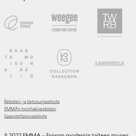
Rekisteri- ja tietosuojaseloste
EMMAn työnhakijarekisteri
Saavutettavuusseloste
© 2022 EMMA – Espoon modernin taiteen museo