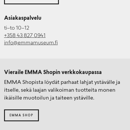
Asiakaspalvelu
ti–to 10–12
+358 43 827 0941
info@emmamuseum.fi
Vieraile EMMA Shopin verkkokaupassa
EMMA Shopista löydät parhaat lahjat ystävälle ja
itselle, sekä laajan valikoiman tuotteita monen
ikäisille muotoilun ja taiteen ystäville.
EMMA SHOP