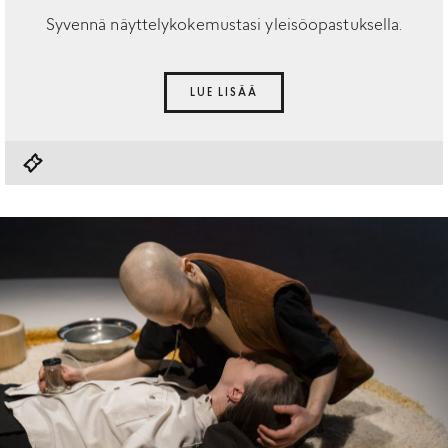
Syvennä näyttelykokemustasi yleisöopastuksella.
LUE LISÄÄ