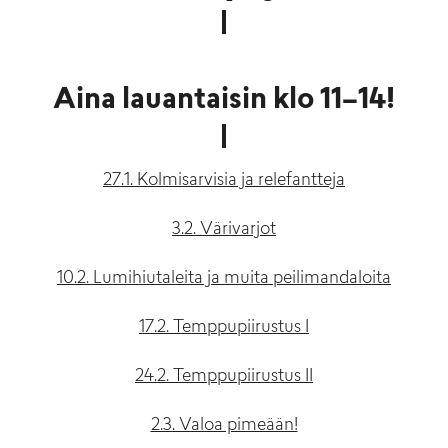
Aina lauantaisin klo 11–14!
27.1. Kolmisarvisia ja relefantteja
3.2. Värivarjot
10.2. Lumihiutaleita ja muita peilimandaloita
17.2. Temppupiirustus I
24.2. Temppupiirustus II
2.3. Valoa pimeään!