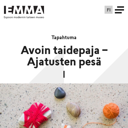
FI
Tapahtuma
Avoin taidepaja −
Ajatusten pesä