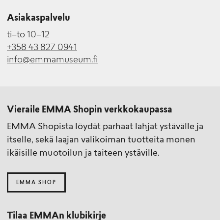
Asiakaspalvelu
ti–to 10–12
+358 43 827 0941
info@emmamuseum.fi
Vieraile EMMA Shopin verkkokaupassa
EMMA Shopista löydät parhaat lahjat ystävälle ja
itselle, sekä laajan valikoiman tuotteita monen
ikäisille muotoilun ja taiteen ystäville.
EMMA SHOP
Tilaa EMMAn klubikirje