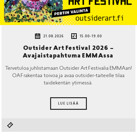
21.08.2026
15.00-19.00
Outsider Art Festival 2026 –
Avajaistapahtuma EMMAssa
Tervetuloa juhlistamaan Outsider Art Festivalia EMMAan!
OAF rakentaa toivoa ja avaa outsider-taiteelle tilaa
taidekentän ytimessä.
LUE LISÄÄ