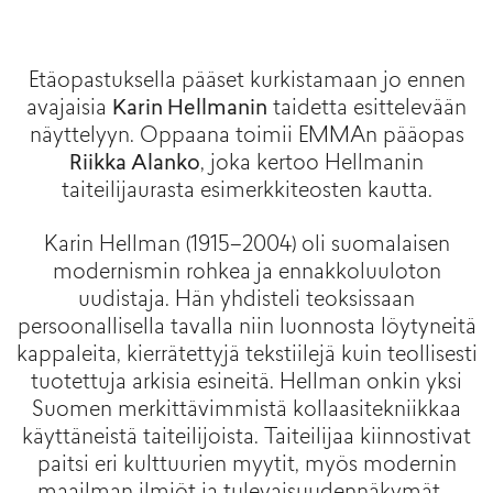
Etäopastuksella pääset kurkistamaan jo ennen
avajaisia
Karin Hellmanin
taidetta esittelevään
näyttelyyn. Oppaana toimii EMMAn pääopas
Riikka Alanko
, joka kertoo Hellmanin
taiteilijaurasta esimerkkiteosten kautta.
Karin Hellman
(1915–2004) oli suomalaisen
modernismin rohkea ja ennakkoluuloton
uudistaja. Hän yhdisteli teoksissaan
persoonallisella tavalla niin luonnosta löytyneitä
kappaleita, kierrätettyjä tekstiilejä kuin teollisesti
tuotettuja arkisia esineitä. Hellman onkin yksi
Suomen merkittävimmistä kollaasitekniikkaa
käyttäneistä taiteilijoista.
Taiteilijaa kiinnostivat
paitsi eri kulttuurien myytit, myös modernin