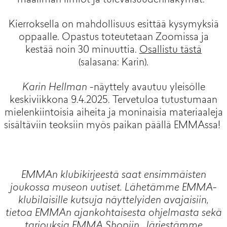
maailman ilmiöt ja tulevaisuudennäkymät.
Kierroksella on mahdollisuus esittää kysymyksiä
oppaalle. Opastus toteutetaan Zoomissa ja
kestää noin 30 minuuttia.
Osallistu tästä
(salasana: Karin).
Karin Hellman
-näyttely avautuu yleisölle
keskiviikkona 9.4.2025. Tervetuloa tutustumaan
mielenkiintoisia aiheita ja moninaisia materiaaleja
sisältäviin teoksiin myös paikan päällä EMMAssa!
EMMAn klubikirjeestä saat ensimmäisten
joukossa museon uutiset. Lähetämme EMMA-
klubilaisille kutsuja näyttelyiden avajaisiin,
tietoa EMMAn ajankohtaisesta ohjelmasta sekä
tarjouksia EMMA Shopiin. Järjestämme