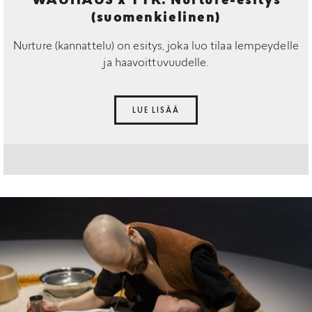
WAUHAUS x TTK: Nurture-esitys
(suomenkielinen)
Nurture (kannattelu) on esitys, joka luo tilaa lempeydelle
ja haavoittuvuudelle.
LUE LISÄÄ