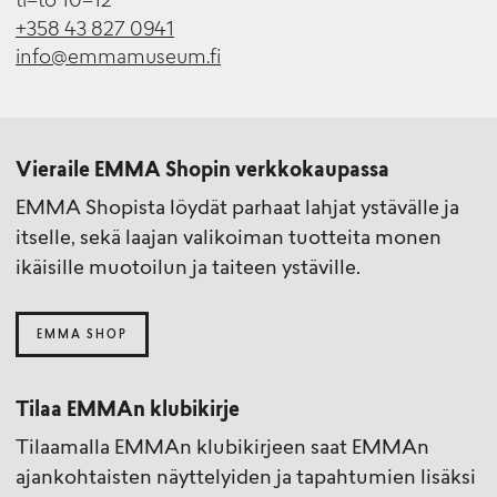
ti–to 10–12
+358 43 827 0941
info@emmamuseum.fi
Vieraile EMMA Shopin verkkokaupassa
EMMA Shopista löydät parhaat lahjat ystävälle ja
itselle, sekä laajan valikoiman tuotteita monen
ikäisille muotoilun ja taiteen ystäville.
EMMA SHOP
Tilaa EMMAn klubikirje
Tilaamalla EMMAn klubikirjeen saat EMMAn
ajankohtaisten näyttelyiden ja tapahtumien lisäksi