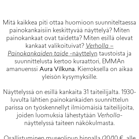
Mitä kaikkea piti ottaa huomioon suunniteltaessa
painokankaisiin keskittyvää näyttelyä? Miten
painokankaat ovat taidetta? Miten esillä olevat
kankaat valikoituivat?
Verholla –
Painokankaiden taide
-näyttelyn
taustoista ja
suunnittelusta kertoo kuraattori, EMMAn
amanuenssi
Aura Vilkuna
. Kierroksella on aikaa
yleisön kysymyksille.
Näyttelyssä on esillä kankaita 31 taiteilijalta. 1930-
luvulta lähtien painokankaiden suunnittelun
parissa on työskennellyt ilmiömäisiä taiteilijoita,
joiden luomuksia lähestytään
Verholla
-
näyttelyssä taiteen näkökulmasta.
Osallistuminen museolipun hinnalla (20/10 €, alle