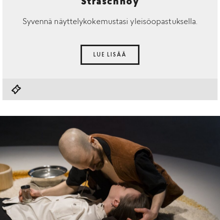
Straschnoy
Syvennä näyttelykokemustasi yleisöopastuksella.
LUE LISÄÄ