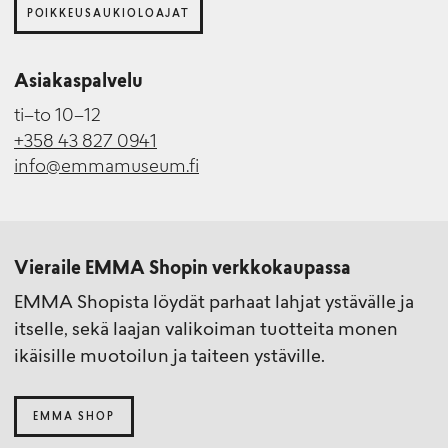
POIKKEUSAUKIOLOAJAT
Asiakaspalvelu
ti–to 10–12
+358 43 827 0941
info@emmamuseum.fi
Vieraile EMMA Shopin verkkokaupassa
EMMA Shopista löydät parhaat lahjat ystävälle ja
itselle, sekä laajan valikoiman tuotteita monen
ikäisille muotoilun ja taiteen ystäville.
EMMA SHOP