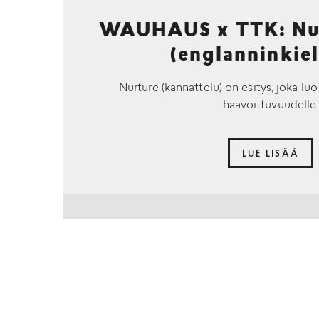
WAUHAUS x TTK: Nur
(englanninkiel
Nurture (kannattelu) on esitys, joka luo
haavoittuvuudelle.
LUE LISÄÄ