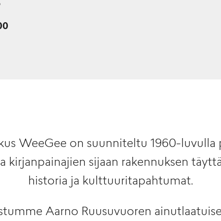
5
:00
kus WeeGee on suunniteltu 1960-luvulla p
 kirjanpainajien sijaan rakennuksen täytt
historia ja kulttuuritapahtumat.
stumme Aarno Ruusuvuoren ainutlaatuisee