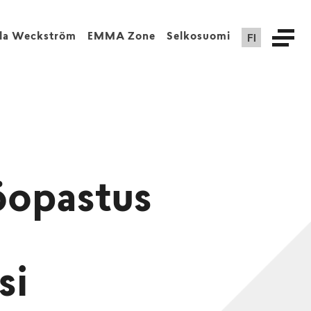
FI
lla Weckström
EMMA Zone
Selkosuomi
opastus
si