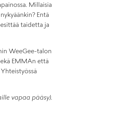
painossa. Millaisia
 nykyäänkin? Entä
sittää taidetta ja
uihin WeeGee-talon
a sekä EMMAn että
Yhteistyössä
aille vapaa pääsy).