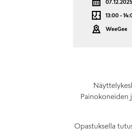
07.12.202
13:00 - 14
WeeGee
Näyttelykes
Painokoneiden ja
Opastuksella tutu