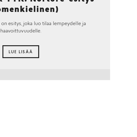
omenkielinen)
 on esitys, joka luo tilaa lempeydelle ja
haavoittuvuudelle.
LUE LISÄÄ