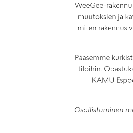
WeeGee-rakennuksen
muutoksien ja kä
miten rakennus va
Pääsemme kurkista
tiloihin. Opastu
KAMU Espoon
Osallistuminen mus