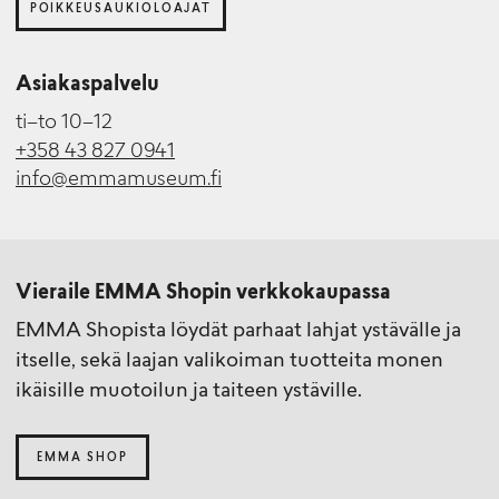
POIKKEUSAUKIOLOAJAT
Asiakaspalvelu
ti–to 10–12
+358 43 827 0941
info@emmamuseum.fi
Vieraile EMMA Shopin verkkokaupassa
EMMA Shopista löydät parhaat lahjat ystävälle ja
itselle, sekä laajan valikoiman tuotteita monen
ikäisille muotoilun ja taiteen ystäville.
EMMA SHOP