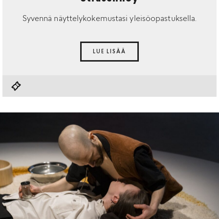
Syvennä näyttelykokemustasi yleisöopastuksella.
LUE LISÄÄ