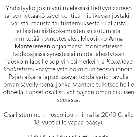
Yhdistyykö jokin väri mielessäsi tiettyyn ääneen
tai synnyttääkö sävel kenties mielikuvan jostakin
väristä, mausta tai tuntemuksesta? Tällaista
erilaisten aistikokemusten sulautumista
nimitetään synestesiaksi. Muusikko
Anna
Manterereen
ohjaamassa moniaistisessa
taidepajassa synestesiailmiötä lähestytään
hauskoin lapsille sopivin esimerkein ja
Kokeileva
konkretismi
-näyttelystä poimituin teosvalinnoin.
Pajan aikana lapset saavat tehdä värien avulla
oman sävellyksenä, jonka Mantere tulkitsee heille
oboella. Lapset osallistuvat pajaan oman aikuisen
seurassa.
Osallistuminen museolipun hinnalla (20/10 €, alle
18-vuotiaille vapaa pääsy).