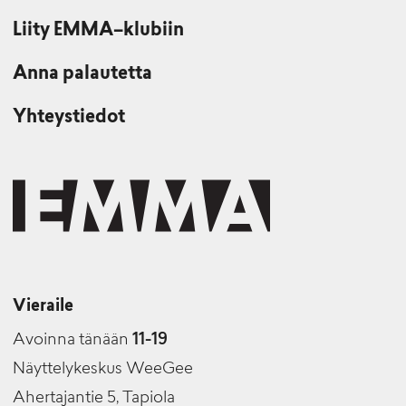
Liity EMMA–klubiin
Anna palautetta
Yhteystiedot
Vieraile
Avoinna tänään
11-19
Näyttelykeskus WeeGee
Ahertajantie 5, Tapiola