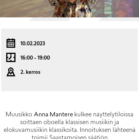
10.02.2023
16:00 - 19:00
2. kerros
Muusikko
Anna Mantere
kulkee näyttelytiloissa
soittaen oboella klassisen musiikin ja
elokuvamusiikin klassikoita. Innoituksen lähteenä
toimii Saastamoisen säätiön