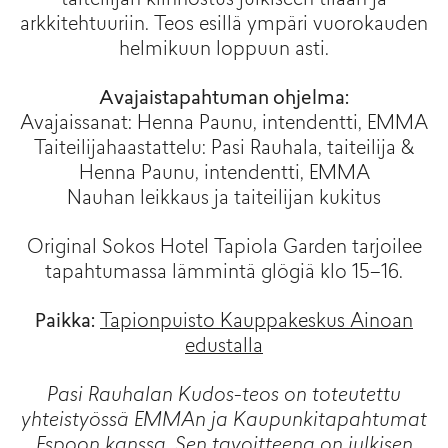
taiteilijan kiinnostus julkiseen tilaan ja
arkkitehtuuriin. Teos esillä ympäri vuorokauden
helmikuun loppuun asti.
Avajaistapahtuman ohjelma:
Avajaissanat: Henna Paunu, intendentti, EMMA
Taiteilijahaastattelu: Pasi Rauhala, taiteilija &
Henna Paunu, intendentti, EMMA
Nauhan leikkaus ja taiteilijan kukitus
Original Sokos Hotel Tapiola Garden tarjoilee
tapahtumassa lämmintä glögiä klo 15–16.
Paikka:
Tapionpuisto Kauppakeskus Ainoan
edustalla
Pasi Rauhalan Kudos-teos on toteutettu
yhteistyössä EMMAn ja Kaupunkitapahtumat
Espoon kanssa. Sen tavoitteena on julkisen