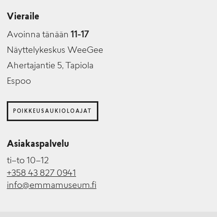
Vieraile
Avoinna tänään
11-17
Näyttelykeskus WeeGee
Ahertajantie 5, Tapiola
Espoo
POIKKEUSAUKIOLOAJAT
Asiakaspalvelu
ti–to 10–12
+358 43 827 0941
info@emmamuseum.fi