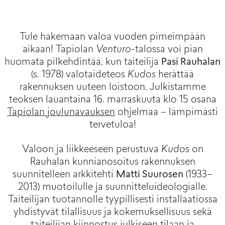
Tule hakemaan valoa vuoden pimeimpään
aikaan! Tapiolan
Venturo
-talossa voi pian
huomata pilkehdintää, kun taiteilija
Pasi Rauhalan
(s. 1978) valotaideteos
Kudos
herättää
rakennuksen uuteen loistoon. Julkistamme
teoksen lauantaina 16. marraskuuta klo 15 osana
Tapiolan joulunavauksen
ohjelmaa – lämpimästi
tervetuloa!
Valoon ja liikkeeseen perustuva
Kudos
on
Rauhalan kunnianosoitus rakennuksen
suunnitelleen arkkitehti
Matti Suurosen
(1933–
2013) muotoilulle ja suunnitteluideologialle.
Taiteilijan tuotannolle tyypillisesti installaatiossa
yhdistyvät tilallisuus ja kokemuksellisuus sekä