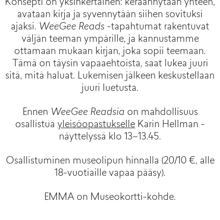
Konsepti on yksinkertainen: keräännytään yhteen,
avataan kirja ja syvennytään siihen sovituksi
ajaksi.
WeeGee Reads
-tapahtumat rakentuvat
väljän teeman ympärille, ja kannustamme
ottamaan mukaan kirjan, joka sopii teemaan.
Tämä on täysin vapaaehtoista, saat lukea juuri
sitä, mitä haluat. Lukemisen jälkeen keskustellaan
juuri luetusta.
Ennen
WeeGee Readsia
on mahdollisuus
osallistua
yleisöopastukselle
Karin Hellman -
näyttelyssä klo 13–13.45.
Osallistuminen museolipun hinnalla (20/10 €, alle
18-vuotiaille vapaa pääsy).
EMMA on Museokortti-kohde.