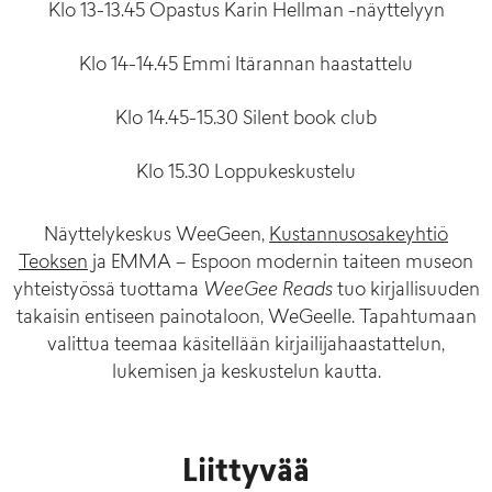
Klo 13-13.45 Opastus Karin Hellman -näyttelyyn
Klo 14-14.45 Emmi Itärannan haastattelu
Klo 14.45-15.30 Silent book club
Klo 15.30 Loppukeskustelu
Näyttelykeskus WeeGeen,
Kustannusosakeyhtiö
Teoksen
ja EMMA – Espoon modernin taiteen museon
yhteistyössä tuottama
WeeGee Reads
tuo kirjallisuuden
takaisin entiseen painotaloon, WeGeelle. Tapahtumaan
valittua teemaa käsitellään kirjailijahaastattelun,
lukemisen ja keskustelun kautta.
Liittyvää