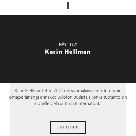
NÄYTTELY
Karin Hellman
Karin Hellman (1915–2004) oli suomalaisen modernismin
omaperäinen ja ennakkoluuloton uudistaja, jonka tuotanto on
monelle vielä uutta ja tuntematonta.
LUE LISÄÄ