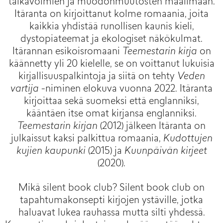
taikavoimien ja muodonmuutosten maailmaan.
Itäranta on kirjoittanut kolme romaania, joita
kaikkia yhdistää runollisen kaunis kieli,
dystopiateemat ja ekologiset näkökulmat.
Itärannan esikoisromaani
Teemestarin kirja
on
käännetty yli 20 kielelle, se on voittanut lukuisia
kirjallisuuspalkintoja ja siitä on tehty
Veden
vartija
-niminen elokuva vuonna 2022. Itäranta
kirjoittaa sekä suomeksi että englanniksi,
kääntäen itse omat kirjansa englanniksi.
Teemestarin kirjan
(2012) jälkeen Itäranta on
julkaissut kaksi palkittua romaania,
Kudottujen
kujien kaupunki
(2015) ja
Kuunpäivän kirjeet
(2020).
Mikä silent book club? Silent book club on
tapahtumakonsepti kirjojen ystäville, jotka
haluavat lukea rauhassa mutta silti yhdessä.