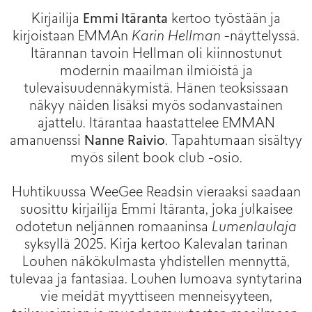
Kirjailija
Emmi Itäranta
kertoo työstään ja
kirjoistaan EMMAn
Karin Hellman
-näyttelyssä.
Itärannan tavoin Hellman oli kiinnostunut
modernin maailman ilmiöistä ja
tulevaisuudennäkymistä. Hänen teoksissaan
näkyy näiden lisäksi myös sodanvastainen
ajattelu. Itärantaa haastattelee EMMAN
amanuenssi
Nanne Raivio
. Tapahtumaan sisältyy
myös silent book club -osio.
Huhtikuussa WeeGee Readsin vieraaksi saadaan
suosittu kirjailija Emmi Itäranta, joka julkaisee
odotetun neljännen romaaninsa
Lumenlaulaja
syksyllä 2025. Kirja kertoo Kalevalan tarinan
Louhen näkökulmasta yhdistellen mennyttä,
tulevaa ja fantasiaa. Louhen lumoava syntytarina
vie meidät myyttiseen menneisyyteen,