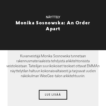
NÄYTTELY
Monika Sosnowska: An Order
Apart
Kuvanveistäjä Monika Sosnowska tunnetaan
rakennusmateriaaleista tehdyistä arkkitehtonisista
veistoksistaan. Taiteilijan suurikokoiset teokset ottavat EMMAn
näyttelytilan haltuun kokonaisvaltaisesti ja tarjoavat uuden
näkökulman WeeGee-talon arkkitehtuuriin.
LUE LISÄÄ