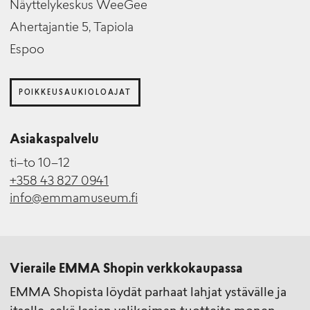
Näyttelykeskus WeeGee
Ahertajantie 5, Tapiola
Espoo
POIKKEUSAUKIOLOAJAT
Asiakaspalvelu
ti–to 10–12
+358 43 827 0941
info@emmamuseum.fi
Vieraile EMMA Shopin verkkokaupassa
EMMA Shopista löydät parhaat lahjat ystävälle ja