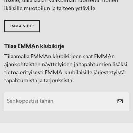
itselle, sekä laajan valikoiman tuotteita monen
ikäisille muotoilun ja taiteen ystäville.
EMMA SHOP
Tilaa EMMAn klubikirje
Tilaamalla EMMAn klubikirjeen saat EMMAn
ajankohtaisten näyttelyiden ja tapahtumien lisäksi
tietoa erityisesti EMMA-klubilaisille järjestetyistä
tapahtumista ja tarjouksista.