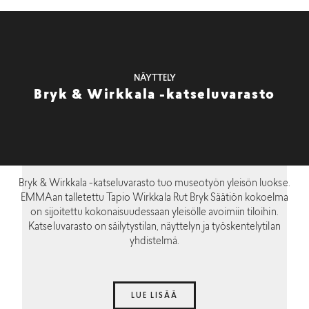
NÄYTTELY
Bryk & Wirkkala -katseluvarasto
Bryk & Wirkkala -katseluvarasto tuo museotyön yleisön luokse.
EMMAan talletettu Tapio Wirkkala Rut Bryk Säätiön kokoelma
on sijoitettu kokonaisuudessaan yleisölle avoimiin tiloihin.
Katseluvarasto on säilytystilan, näyttelyn ja työskentelytilan
yhdistelmä.
LUE LISÄÄ