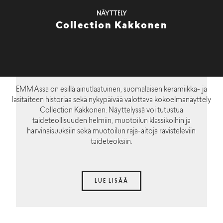
NÄYTTELY
Collection Kakkonen
EMMAssa on esillä ainutlaatuinen, suomalaisen keramiikka- ja
lasitaiteen historiaa sekä nykypäivää valottava kokoelmanäyttely
Collection Kakkonen. Näyttelyssä voi tutustua
taideteollisuuden helmiin, muotoilun klassikoihin ja
harvinaisuuksiin sekä muotoilun raja-aitoja ravisteleviin
taideteoksiin.
LUE LISÄÄ