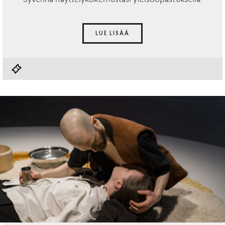
Syvennä näyttelykokemustasi yleisöopastuksella.
LUE LISÄÄ