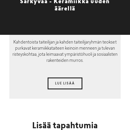
Särkyvää - Keramiikka uuden
äärellä
Kahdentoista taiteilijan ja kahden taiteilijaryhmän teokset
purkavat keramiikkataiteen keinoin menneen ja tulevan
risteyskohtaa, jota leimaavat ympäristöhuoli ja sosiaalisten
rakenteiden murros.
LUE LISÄÄ
Lisää tapahtumia