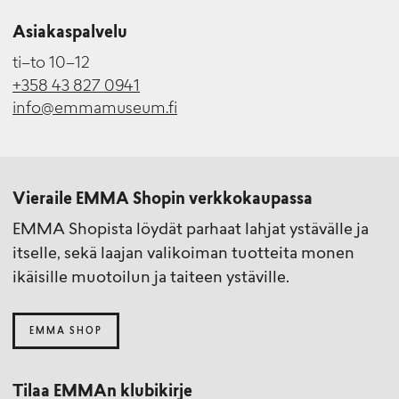
Asiakaspalvelu
ti–to 10–12
+358 43 827 0941
info@emmamuseum.fi
Vieraile EMMA Shopin verkkokaupassa
EMMA Shopista löydät parhaat lahjat ystävälle ja
itselle, sekä laajan valikoiman tuotteita monen
ikäisille muotoilun ja taiteen ystäville.
EMMA SHOP
Tilaa EMMAn klubikirje