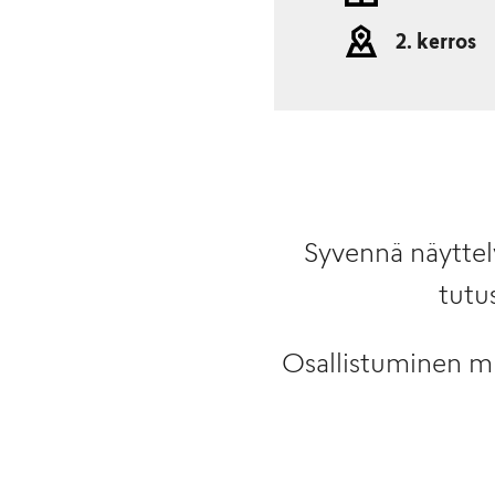
2. kerros
Syvennä näyttel
tut
Osallistuminen mus