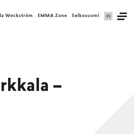
FI
lla Weckström
EMMA Zone
Selkosuomi
rkkala –