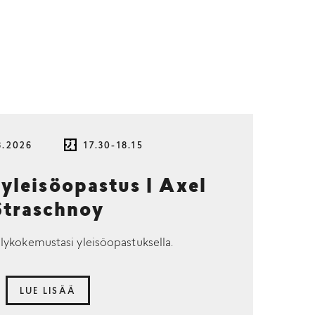
8.2026
17.30-18.15
 yleisöopastus | Axel
Straschnoy
lykokemustasi yleisöopastuksella.
LUE LISÄÄ