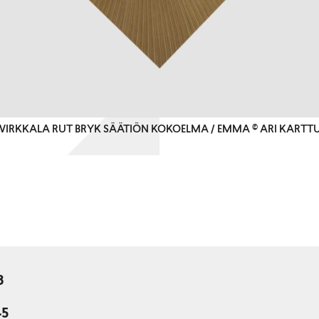
IO WIRKKALA RUT BRYK SÄÄTIÖN KOKOELMA / EMMA © ARI KART
3
45