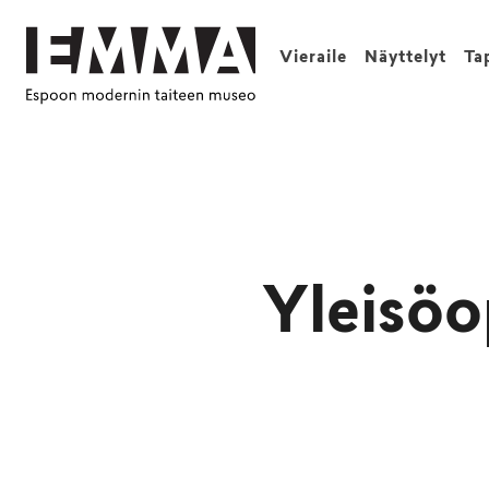
Vieraile
Näyttelyt
Ta
Yleisöo