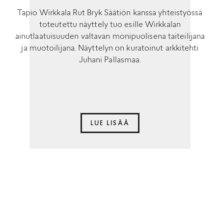
Tapio Wirkkala Rut Bryk Säätiön kanssa yhteistyössä
toteutettu näyttely tuo esille Wirkkalan
ainutlaatuisuuden valtavan monipuolisena taiteilijana
ja muotoilijana. Näyttelyn on kuratoinut arkkitehti
Juhani Pallasmaa.
LUE LISÄÄ