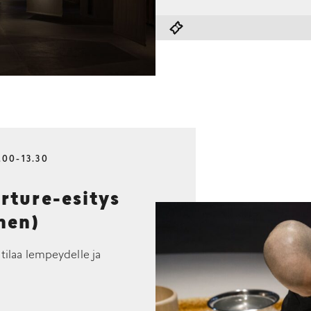
.00-13.30
ture-esitys
nen)
 tilaa lempeydelle ja