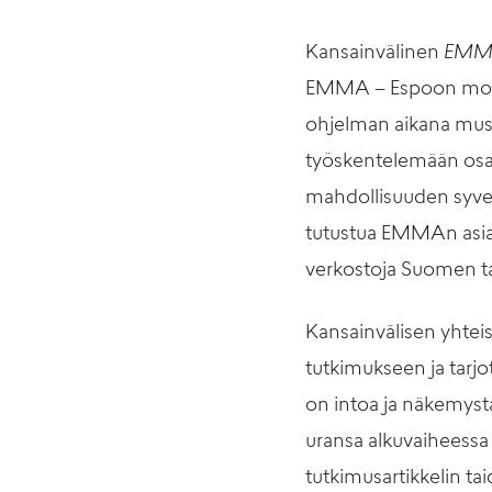
Kansainvälinen
EMMA-
EMMA – Espoon moder
ohjelman aikana muse
työskentelemään osa
mahdollisuuden syv
tutustua EMMAn asian
verkostoja Suomen ta
Kansainvälisen yhteis
tutkimukseen ja tarjo
on intoa ja näkemyst
uransa alkuvaiheessa o
tutkimusartikkelin ta