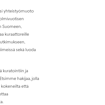
si yhteistyömuoto
olmivuotisen
rin Suomeen,
 kuraattoreille
utkimukseen,
iimeissä sekä luoda
 kuratointiin ja
Etsimme hakijaa, jolla
kokeneilta että
ottaa
ta.