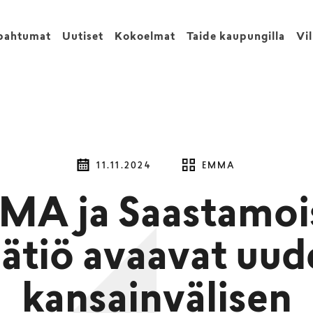
pahtumat
Uutiset
Kokoelmat
Taide kaupungilla
Vi
11.11.2024
EMMA
MA ja Saastamoi
äätiö avaavat uud
kansainvälisen