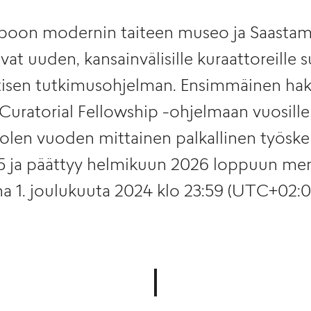
oon modernin taiteen museo ja Saastamo
vat uuden, kansainvälisille kuraattoreille
tisen tutkimusohjelman. Ensimmäinen h
Curatorial Fellowship -ohjelmaan vuosill
olen vuoden mittainen palkallinen työske
5 ja päättyy helmikuun 2026 loppuun me
a 1. joulukuuta 2024 klo 23:59 (UTC+02:00