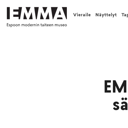
Vieraile
Näyttelyt
Ta
EM
s