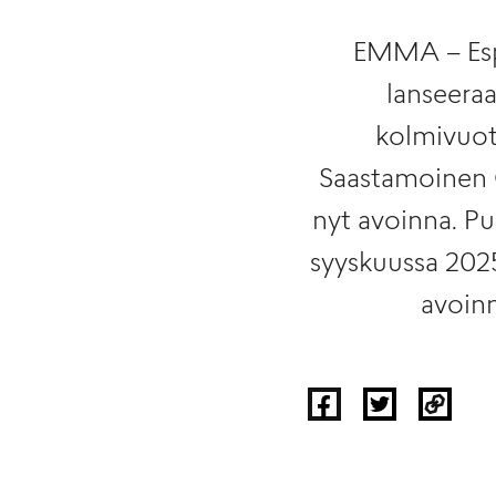
EMMA – Esp
lanseeraa
kolmivuo
Saastamoinen 
nyt avoinna. Pu
syyskuussa 202
avoinn