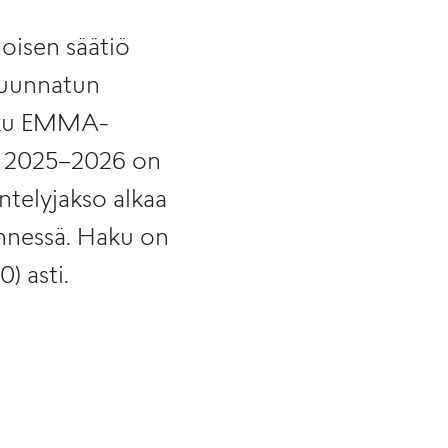
isen säätiö
 suunnatun
aku EMMA-
e 2025–2026 on
ntelyjakso alkaa
nnessä. Haku on
) asti.