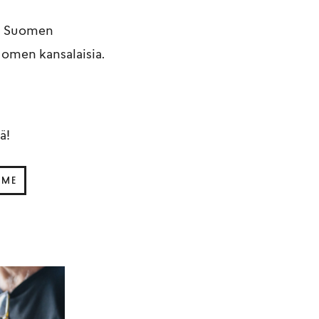
tu Suomen
Suomen kansalaisia.
ä!
MME