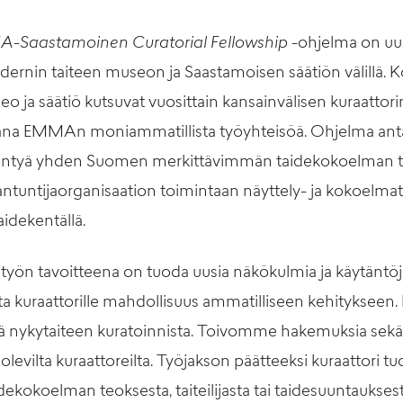
Saastamoinen Curatorial Fellowship
-ohjelma on uu
nin taiteen museon ja Saastamoisen säätiön välillä. K
o ja säätiö kutsuvat vuosittain kansainvälisen kuraatto
na EMMAn moniammatillista työyhteisöä. Ohjelma antaa
entyä yhden Suomen merkittävimmän taidekokoelman t
tuntijaorganisaation toimintaan näyttely- ja kokoelmat
idekentällä.
työn tavoitteena on tuoda uusia näkökulmia ja käytäntöjä
ta kuraattorille mahdollisuus ammatilliseen kehitykseen. 
ä nykytaiteen kuratoinnista. Toivomme hakemuksia sekä 
levilta kuraattoreilta. Työjakson päätteeksi kuraattori tu
idekokoelman teoksesta, taiteilijasta tai taidesuuntaukses