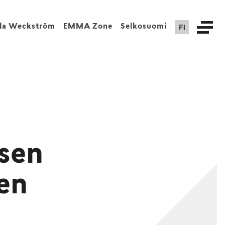
FI
lla Weckström
EMMA Zone
Selkosuomi
sen
en