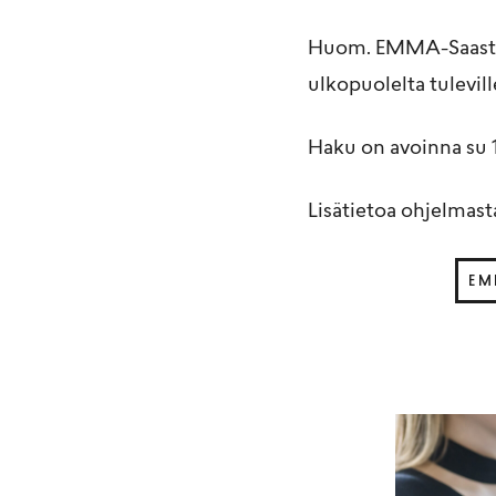
Huom. EMMA-Saastam
ulkopuolelta tulevill
Haku on avoinna su 1
Lisätietoa ohjelmasta
EM