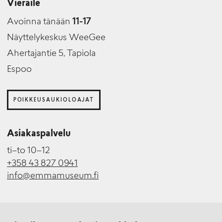
Vieraile
Avoinna tänään
11-17
Näyttelykeskus WeeGee
Ahertajantie 5, Tapiola
Espoo
POIKKEUSAUKIOLOAJAT
Asiakaspalvelu
ti–to 10–12
+358 43 827 0941
info@emmamuseum.fi