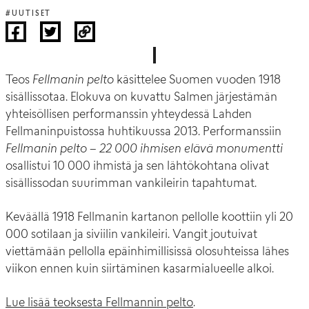
#UUTISET
Teos
Fellmanin pelto
käsittelee Suomen vuoden 1918
sisällissotaa. Elokuva on kuvattu Salmen järjestämän
yhteisöllisen performanssin yhteydessä Lahden
Fellmaninpuistossa huhtikuussa 2013. Performanssiin
Fellmanin pelto – 22 000 ihmisen elävä monumentti
osallistui 10 000 ihmistä ja sen lähtökohtana olivat
sisällissodan suurimman vankileirin tapahtumat.
Keväällä 1918 Fellmanin kartanon pellolle koottiin yli 20
000 sotilaan ja siviilin vankileiri. Vangit joutuivat
viettämään pellolla epäinhimillisissä olosuhteissa lähes
viikon ennen kuin siirtäminen kasarmialueelle alkoi.
Lue lisää teoksesta Fellmannin pelto
.