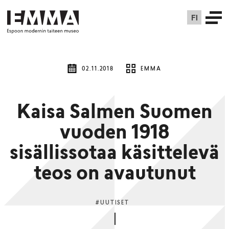
FI
02.11.2018
EMMA
Kaisa Salmen Suomen
vuoden 1918
sisällissotaa käsittelevä
teos on avautunut
#UUTISET