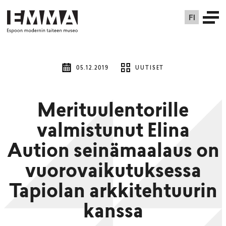
FI
05.12.2019
UUTISET
Merituulentorille
valmistunut Elina
Aution seinämaalaus on
vuorovaikutuksessa
Tapiolan arkkitehtuurin
kanssa