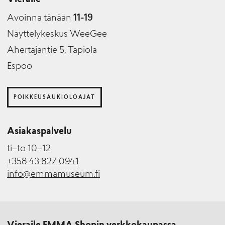
Vieraile
Avoinna tänään
11-19
Näyttelykeskus WeeGee
Ahertajantie 5, Tapiola
Espoo
POIKKEUSAUKIOLOAJAT
Asiakaspalvelu
ti–to 10–12
+358 43 827 0941
info@emmamuseum.fi