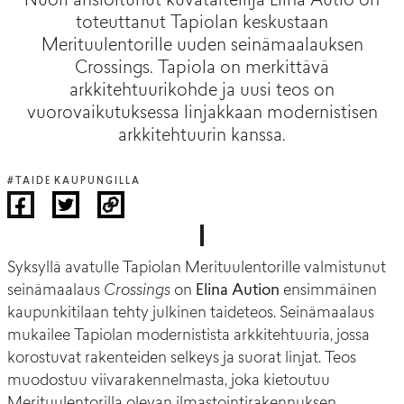
Nuori ansioitunut kuvataiteilija Elina Autio on
toteuttanut Tapiolan keskustaan
Merituulentorille uuden seinämaalauksen
Crossings. Tapiola on merkittävä
arkkitehtuurikohde ja uusi teos on
vuorovaikutuksessa linjakkaan modernistisen
arkkitehtuurin kanssa.
#TAIDE KAUPUNGILLA
Syksyllä avatulle Tapiolan Merituulentorille valmistunut
seinämaalaus
Crossings
on
Elina Aution
ensimmäinen
kaupunkitilaan tehty julkinen taideteos. Seinämaalaus
mukailee Tapiolan modernistista arkkitehtuuria, jossa
korostuvat rakenteiden selkeys ja suorat linjat. Teos
muodostuu viivarakennelmasta, joka kietoutuu
Merituulentorilla olevan ilmastointirakennuksen