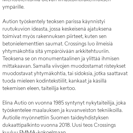
ympärille.
Aution työskentely teoksen parissa käynnistyi
ruutukuvion ideasta, jossa keskeisenä ajatuksena
toimivat myös rakennuksen piirteet, kuten sen
betonielementtien saumat. Crossings luo ilmeisiä
yhtymäkohtia sitä ympäröivään arkkitehtuuriin.
Teoksena se on monumentaalinen ja ylittää ihmisen
mittakaavan. Samalla viivojen muodostamat risteykset
muodostavat yhtymäkohtia, tai sidoksia, jotka saattavat
tuoda mieleen kodintekstiilit, kankaat ja käsillä
tekemisen eleen, taiteilija kertoo.
Elina Autio on vuonna 1985 syntynyt nykytaiteilija, joka
työskentelee maalauksen ja kuvanveiston tekniikoilla.
Autiolle myönnettiin Suomen taideyhdistyksen
dukaattipalkinto vuonna 2018. Uusi teos Crossings
kuuluu EMMA-kokoelmaan.