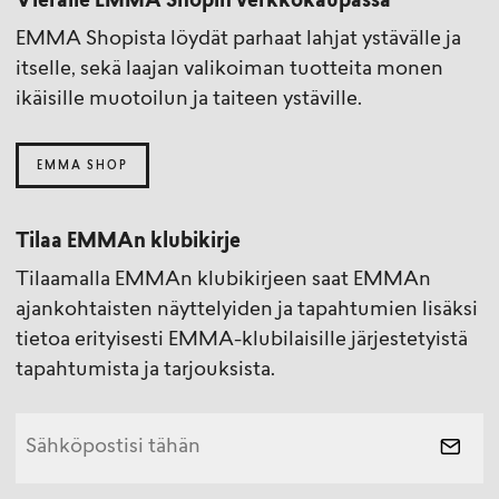
Vieraile EMMA Shopin verkkokaupassa
EMMA Shopista löydät parhaat lahjat ystävälle ja
itselle, sekä laajan valikoiman tuotteita monen
ikäisille muotoilun ja taiteen ystäville.
EMMA SHOP
Tilaa EMMAn klubikirje
Tilaamalla EMMAn klubikirjeen saat EMMAn
ajankohtaisten näyttelyiden ja tapahtumien lisäksi
tietoa erityisesti EMMA-klubilaisille järjestetyistä
tapahtumista ja tarjouksista.