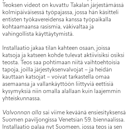
Teoksen videot on kuvattu Takalan järjestämässä
kolmipäiväisessä työpajassa, jossa hän käsitteli
entisten työkavereidensa kanssa työpaikalla
kohtaamaansa rasismia, väkivaltaa ja
vahingollista käyttäytymistä.
Installaatio jakaa tilan kahteen osaan, joissa
katsoja ja katseen kohde tulevat aktiivisiksi osiksi
teosta. Teos saa pohtimaan niitä vaihtoehtoisia
tapoja, joilla järjestyksenvalvojat – ja heidän
kauttaan katsojat – voivat tarkastella omaa
asemaansa ja vallankäyttöön liittyviä eettisiä
kysymyksiä niin omalla alallaan kuin laajemmin
yhteiskunnassa.
Valvonnan alla
sai viime keväänä ensiesityksensä
Suomen paviljongissa Venetsian 59. biennaalissa.
Installaatio palaa nyt Suomeen, jossa teos ja sen