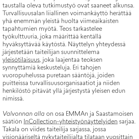
taustalla oleva tutkimustyö ovat saaneet alkunsa.
Turvallisuusalan liiallinen voimankäyttö herättää
yhä enemmän yleistä huolta viimeaikaisten
tapahtumien myötä. Teos tarkastelee
työkulttuuria, joka määrittää kentällä
hyväksyttävää käytöstä. Näyttelyn yhteydessä
järjestetään taiteilijan suunnittelema
yleisötilaisuus
, joka laajentaa teoksen
synnyttämiä keskusteluja. Eri tahojen
vuoropuhelussa puretaan sääntöjä, joiden
puitteissa turvallisuusorganisaatiot ja niiden
henkilöstö pitävät yllä järjestystä yleisen edun
nimissä.
Valvonnan alla
on osa EMMAn ja Saastamoisen
säätiön
InCollection-yhteistyönäyttelyiden
sarjaa.
Takala on viides taiteilija sarjassa, jossa
visionääriseltä nykytaiteilijalta tilataan vuosittain