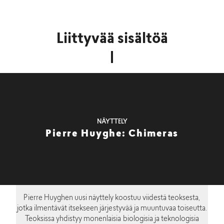
Liittyvää sisältöä
NÄYTTELY
Pierre Huyghe: Chimeras
Pierre Huyghen uusi näyttely koostuu viidestä teoksesta,
jotka ilmentävät itsekseen järjestyvää ja muuntuvaa toiseutta.
Teoksissa yhdistyy monenlaisia biologisia ja teknologisia