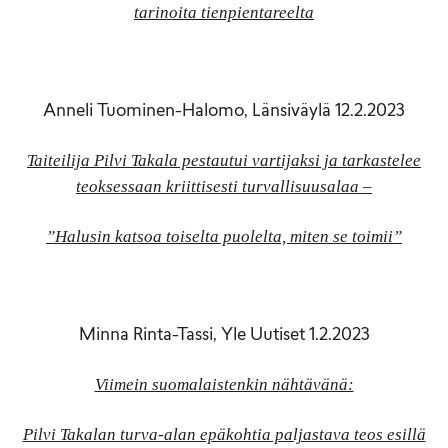
tarinoita tienpientareelta
Anneli Tuominen-Halomo, Länsiväylä 12.2.2023
Taiteilija Pilvi Takala pestautui vartijaksi ja tarkastelee
teoksessaan kriittisesti turvallisuusalaa –
”Halusin katsoa toiselta puolelta, miten se toimii”
Minna Rinta-Tassi, Yle Uutiset 1.2.2023
Viimein suomalaistenkin nähtävänä:
Pilvi Takalan turva-alan epäkohtia paljastava teos esillä