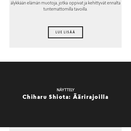
älykkään elämän muotoja, jotka oppivat ja kehittyvät ennalta
tuntemattomilla tavoilla.
LUE LISÄÄ
NÄYTTELY
Chiharu Shiota: Äärirajoilla