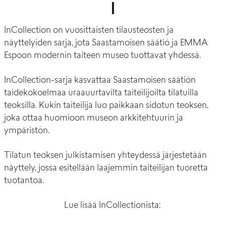
InCollection on vuosittaisten tilausteosten ja
näyttelyiden sarja, jota Saastamoisen säätiö ja EMMA
Espoon modernin taiteen museo tuottavat yhdessä.
InCollection-sarja kasvattaa Saastamoisen säätiön
taidekokoelmaa uraauurtavilta taiteilijoilta tilatuilla
teoksilla. Kukin taiteilija luo paikkaan sidotun teoksen,
joka ottaa huomioon museon arkkitehtuurin ja
ympäristön.
Tilatun teoksen julkistamisen yhteydessä järjestetään
näyttely, jossa esitellään laajemmin taiteilijan tuoretta
tuotantoa.
Lue
lisää
InCollectionista
: