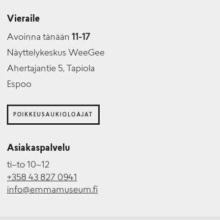
Vieraile
Avoinna tänään
11-17
Näyttelykeskus WeeGee
Ahertajantie 5, Tapiola
Espoo
POIKKEUSAUKIOLOAJAT
Asiakaspalvelu
ti–to 10–12
+358 43 827 0941
info@emmamuseum.fi