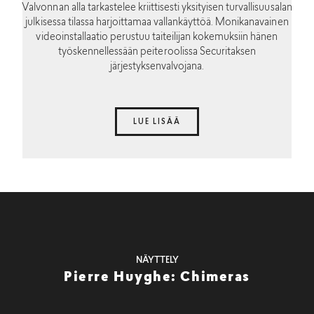
Valvonnan alla tarkastelee kriittisesti yksityisen turvallisuusalan
julkisessa tilassa harjoittamaa vallankäyttöä. Monikanavainen
videoinstallaatio perustuu taiteilijan kokemuksiin hänen
työskennellessään peiteroolissa Securitaksen
järjestyksenvalvojana.
LUE LISÄÄ
NÄYTTELY
Pierre Huyghe: Chimeras