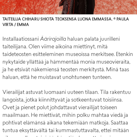
TAITEILIJA CHIHARU SHIOTA TEOKSENSA LUONA EMMASSA. © PAULA
VIRTA / EMMA
Installaatiossani
Äärirajoilla
haluan palata juurilleni
taiteilijana. Olen viime aikoina miettinyt, mitä
taideteosten esitteleminen museoissa merkitsee. Etenkin
nykytaide yllättää ja hämmentää monia museovieraita,
ja he etsivät näkemiensä teosten merkitystä. Minä taas
haluan, että he muistavat unohtuneen tunteen.
Vierailijat astuvat luomaani uuteen tilaan. Tila rakentuu
langoista, jotka kiinnittyvät ja sotkeentuvat toisiinsa.
Ovet ja pienet polut johdattavat vierailijat toiseen
maailmaan. He miettivät, mihin polku mahtaa viedä ja
pohtivat elämänsä aikana tekemiään matkoja. Saattaa
tuntua eksyttävältä tai kummastuttavalta, ettei mitään