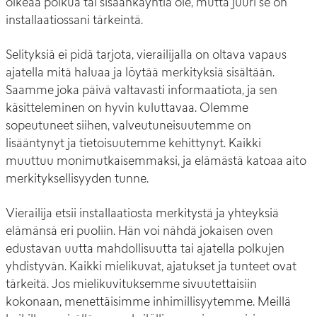
oikeaa polkua tai sisäänkäyntiä ole, mutta juuri se on
installaatiossani tärkeintä.
Selityksiä ei pidä tarjota, vierailijalla on oltava vapaus
ajatella mitä haluaa ja löytää merkityksiä sisältään.
Saamme joka päivä valtavasti informaatiota, ja sen
käsitteleminen on hyvin kuluttavaa. Olemme
sopeutuneet siihen, valveutuneisuutemme on
lisääntynyt ja tietoisuutemme kehittynyt. Kaikki
muuttuu monimutkaisemmaksi, ja elämästä katoaa aito
merkityksellisyyden tunne.
Vierailija etsii installaatiosta merkitystä ja yhteyksiä
elämänsä eri puoliin. Hän voi nähdä jokaisen oven
edustavan uutta mahdollisuutta tai ajatella polkujen
yhdistyvän. Kaikki mielikuvat, ajatukset ja tunteet ovat
tärkeitä. Jos mielikuvituksemme sivuutettaisiin
kokonaan, menettäisimme inhimillisyytemme. Meillä