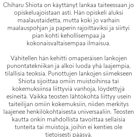
Chiharu Shiota on käyttänyt lankaa taiteessaan jo
opiskeluajoistaan asti. Hän opiskeli aluksi
maalaustaidetta, mutta koki jo varhain
maalauspohjan ja paperin rajoittaviksi ja siirtyi
pian kohti kehollisempaa ja
kokonaisvaltaisempaa ilmaisua.
Vähitellen hän kehitti omaperäisen lankojen
punontatekniikan ja alkoi luoda yhä laajempia,
tilallisia teoksia. Punottujen lankojen siimekseen
Shiota sijoittaa omiin muistoihinsa tai
kokemuksiinsa liittyviä vanhoja, löydettyjä
esineitä. Vaikka teosten lähtökohta liittyy usein
taiteilijan omiin kokemuksiin, niiden merkitys
laajenee henkilökohtaisesta universaaliin. Teosten
kautta onkin mahdollista tavoittaa sellaisia
tunteita tai muistoja, joihin ei kenties ole
tietoisesti pääsyä.