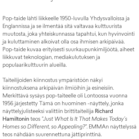
Pop-taide lähti liikkeelle 1950-luvulla Yhdysvalloissa ja
Englannissa ja se ilmentää sitä valtavaa kulttuurista
muutosta, joka yhteiskunnassa tapahtui, kun hyvinvointi
ja kuluttaminen alkoivat olla osa ihmisen arkipäivää.
Pop-taide kuvaa erityisesti suurkaupunkimiljöötä, aiheet
liikkuvat teknologian, mediakulutuksen ja
populaarikulttuurin alueilla.
Taiteilijoiden kiinnostus ympäristöön näkyi
kiinnostuksena arkipäivän ilmiöihin ja esineisiin.
Merkittävä sysäys pop-taiteelle oli Lontoossa vuonna
1956 järjestetty Tämä on huominen -näyttely, jonka
näyttelyjulisteeksi valittiin brittitaiteilija
Richard
Hamiltonin
teos
”Just What Is It That Makes Today´s
Homes so Different, so Appealing?”
. EMMAn näyttelyssä
teos nähdään suurennettuna jättiprinttinä.