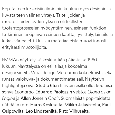
Pop-taiteen keskeisiin ilmiöihin kuuluu myös designin ja
kuvataiteen välinen yhteys. Taiteilijoiden ja
muotoilijoiden pyrkimyksenä oli teollisten
tuotantoprosessien hyödyntäminen, esineen funktion
tutkiminen arkipäivän esineen kautta, tyylittely, lainailu ja
kirkas väripaletti. Uusista materiaaleista muovi innosti
erityisesti muotoilijoita.
EMMAn näyttelyssä keskitytään pääasiassa 1960-
lukuun. Näyttelyssä on esillä laaja kokoelma
designesineitä Vitra Design Museumin kokoelmista sekä
runsas valokuva- ja dokumenttimateriaali. Näyttelyn
highlighteja ovat
Studio 65:n
harvoin esillä ollut kuuluisa
sohva
Leonardo
,
Eduardo Paolozzin
veistos
Diana as an
Engine
ja
Allen
Jonesin
Chair
. Suomalaista pop-taidetta
nähdään mm.
Harro Koskiselta, Mikko Jalavistolta, Paul
Osipowilta, Leo Lindsteniltä, Risto Vilhuselt
a.