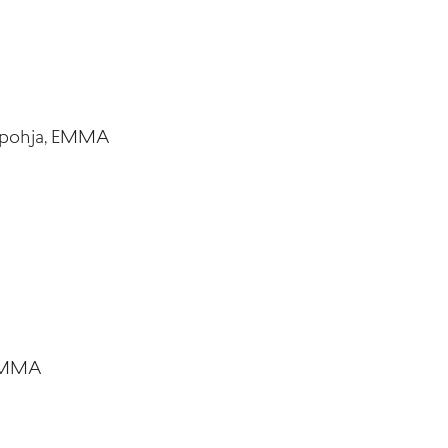
meäpohja, EMMA
 EMMA