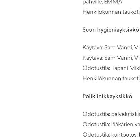
pahville, EMMA
Henkilökunnan taukotil
Suun hygieniayksikkö
Käytävä: Sam Vanni, Vio
Käytävä: Sam Vanni, Vi
Odotustila: Tapani Mik
Henkilökunnan taukotila
Poliklinikkayksikkö
Odotustila: palvelutisk
Odotustila: lääkärien v
Odotustila: kuntoutus, 