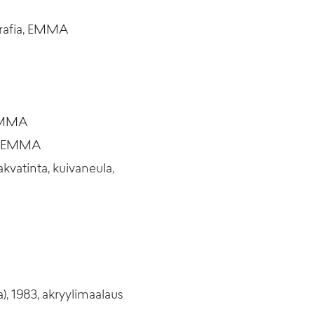
ografia, EMMA
 EMMA
ia, EMMA
akvatinta, kuivaneula,
), 1983, akryylimaalaus