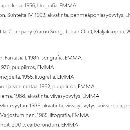
Lapin kesä, 1956, litografia, EMMA
on, Suhteita IV, 1992, akvatinta, pehmeäpohjasyövytys
la: Company (Aamu Song, Johan Olin), Maljakkopuu, 2016
, Fantasia I, 1984, serigrafia, EMMA
., 1976, puupiirros, EMMA
enojoelta, 1955, litografia, EMMA
aponjärven rantaa, 1962, puupiirros, EMMA
olema, 1988, akvatinta, viivasyövytys, EMMA
 Minä syytän, 1986, akvatinta, viivasyövytys, kuivaneul
, Varjostuminen, 1965, litografia, EMMA
onvehdit, 2000, carborundum, EMMA