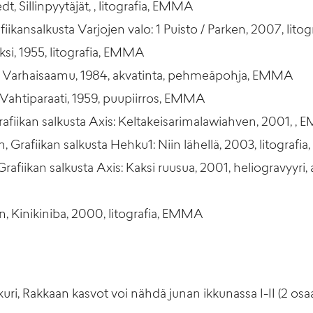
, Sillinpyytäjät, , litografia, EMMA
afiikansalkusta Varjojen valo: 1 Puisto / Parken, 2007, lit
ksi, 1955, litografia, EMMA
, Varhaisaamu, 1984, akvatinta, pehmeäpohja, EMMA
, Vahtiparaati, 1959, puupiirros, EMMA
rafiikan salkusta Axis: Keltakeisarimalawiahven, 2001, ,
, Grafiikan salkusta Hehku1: Niin lähellä, 2003, litograf
Grafiikan salkusta Axis: Kaksi ruusua, 2001, heliogravyyri, 
n, Kinikiniba, 2000, litografia, EMMA
ri, Rakkaan kasvot voi nähdä junan ikkunassa I-II (2 osaa