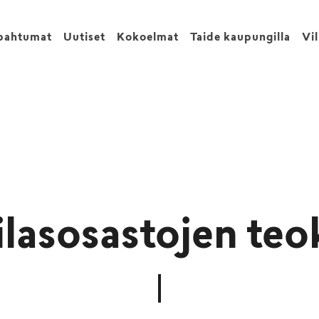
pahtumat
Uutiset
Kokoelmat
Taide kaupungilla
Vi
ilasosastojen teo