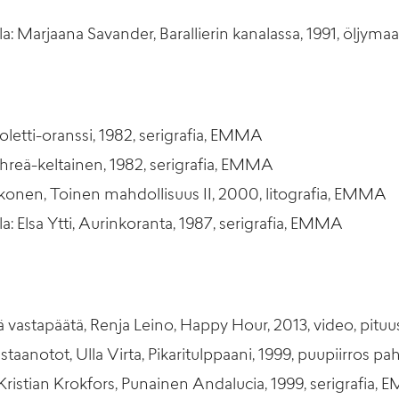
a: Marjaana Savander, Barallierin kanalassa, 1991, öljym
letti-oranssi, 1982, serigrafia, EMMA
hreä-keltainen, 1982, serigrafia, EMMA
konen, Toinen mahdollisuus II, 2000, litografia, EMMA
: Elsa Ytti, Aurinkoranta, 1987, serigrafia, EMMA
iä vastapäätä, Renja Leino, Happy Hour, 2013, video, pit
astaanotot, Ulla Virta, Pikaritulppaani, 1999, puupiirros p
Kristian Krokfors, Punainen Andalucia, 1999, serigrafia,