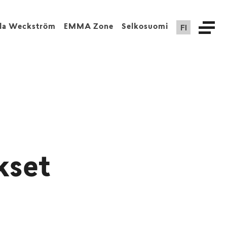
FI
lla Weckström
EMMA Zone
Selkosuomi
kset