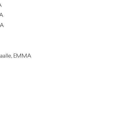
A
MA
MA
nkaalle, EMMA