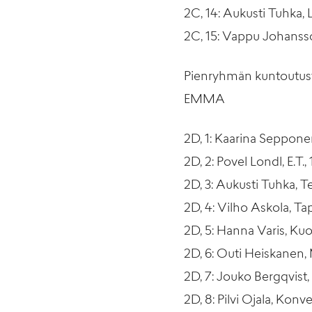
2C, 14: Aukusti Tuhka, 
2C, 15: Vappu Johanss
Pienryhmän kuntoutusti
EMMA
2D, 1: Kaarina Sepponen
2D, 2: Povel Londl, E.T
2D, 3: Aukusti Tuhka, T
2D, 4: Vilho Askola, T
2D, 5: Hanna Varis, Ku
2D, 6: Outi Heiskanen,
2D, 7: Jouko Bergqvist
2D, 8: Pilvi Ojala, K