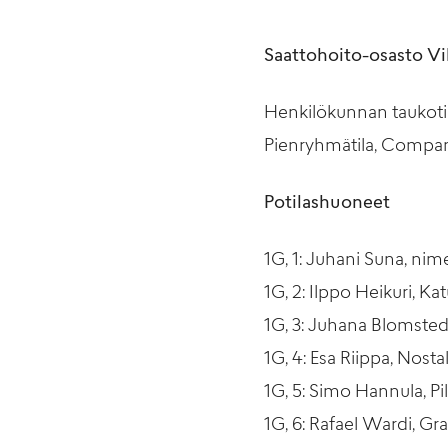
Saattohoito-osasto Vi
Henkilökunnan taukoti
Pienryhmätila, Compan
Potilashuoneet
1G, 1: Juhani Suna, ni
1G, 2: Ilppo Heikuri, K
1G, 3: Juhana Blomstedt
1G, 4: Esa Riippa, Nosta
1G, 5: Simo Hannula, Pi
1G, 6: Rafael Wardi, Gr