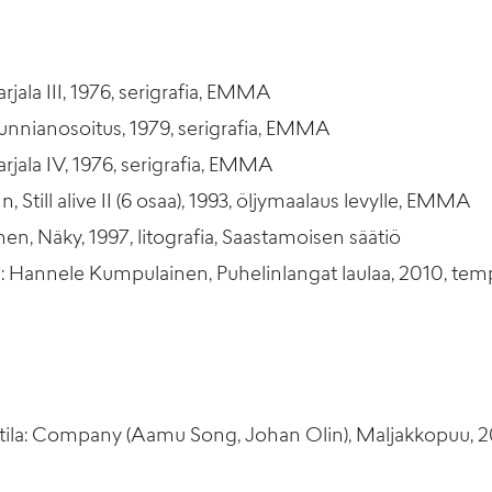
rjala III, 1976, serigrafia, EMMA
unnianosoitus, 1979, serigrafia, EMMA
rjala IV, 1976, serigrafia, EMMA
Still alive II (6 osaa), 1993, öljymaalaus levylle, EMMA
n, Näky, 1997, litografia, Saastamoisen säätiö
: Hannele Kumpulainen, Puhelinlangat laulaa, 2010, tem
la: Company (Aamu Song, Johan Olin), Maljakkopuu, 2016