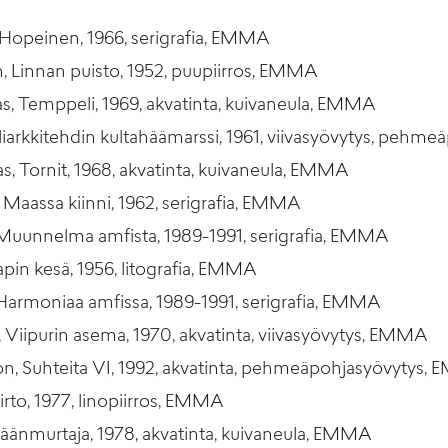
, Hopeinen, 1966, serigrafia, EMMA
n, Linnan puisto, 1952, puupiirros, EMMA
as, Temppeli, 1969, akvatinta, kuivaneula, EMMA
liarkkitehdin kultahäämarssi, 1961, viivasyövytys, peh
s, Tornit, 1968, akvatinta, kuivaneula, EMMA
Maassa kiinni, 1962, serigrafia, EMMA
 Muunnelma amfista, 1989-1991, serigrafia, EMMA
apin kesä, 1956, litografia, EMMA
 Harmoniaa amfissa, 1989-1991, serigrafia, EMMA
, Viipurin asema, 1970, akvatinta, viivasyövytys, EMMA
on, Suhteita VI, 1992, akvatinta, pehmeäpohjasyövytys,
iirto, 1977, linopiirros, EMMA
Jäänmurtaja, 1978, akvatinta, kuivaneula, EMMA