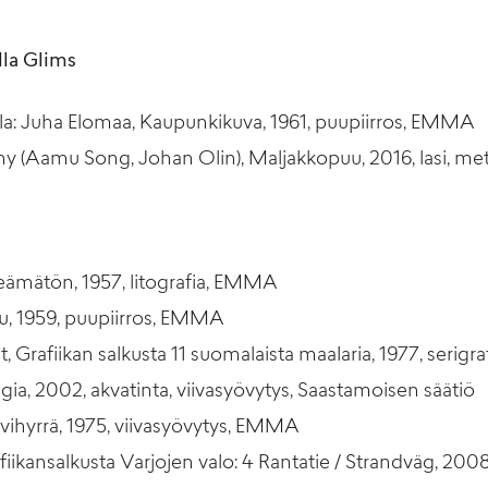
lla Glims
la: Juha Elomaa, Kaupunkikuva, 1961, puupiirros, EMMA
y (Aamu Song, Johan Olin), Maljakkopuu, 2016, lasi, m
meämätön, 1957, litografia, EMMA
atu, 1959, puupiirros, EMMA
, Grafiikan salkusta 11 suomalaista maalaria, 1977, serig
lgia, 2002, akvatinta, viivasyövytys, Saastamoisen säätiö
lvihyrrä, 1975, viivasyövytys, EMMA
afiikansalkusta Varjojen valo: 4 Rantatie / Strandväg, 200