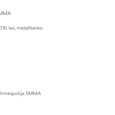
, EMMA
, lasi, metallitanko,
a, pehmeäpohja, EMMA