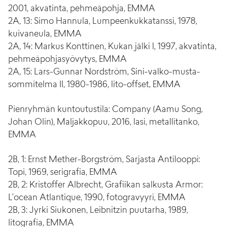
2001, akvatinta, pehmeäpohja, EMMA
2A, 13: Simo Hannula, Lumpeenkukkatanssi, 1978,
kuivaneula, EMMA
2A, 14: Markus Konttinen, Kukan jälki I, 1997, akvatinta,
pehmeäpohjasyövytys, EMMA
2A, 15: Lars-Gunnar Nordström, Sini-valko-musta-
sommitelma II, 1980-1986, lito-offset, EMMA
Pienryhmän kuntoutustila: Company (Aamu Song,
Johan Olin), Maljakkopuu, 2016, lasi, metallitanko,
EMMA
2B, 1: Ernst Mether-Borgström, Sarjasta Antilooppi:
Topi, 1969, serigrafia, EMMA
2B, 2: Kristoffer Albrecht, Grafiikan salkusta Armor:
L’ocean Atlantique, 1990, fotogravyyri, EMMA
2B, 3: Jyrki Siukonen, Leibnitzin puutarha, 1989,
litografia, EMMA