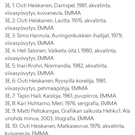
3E, 1: Outi Heiskanen, Damspel, 1981, akvatinta,
viivasyövytys, kuivaneula, EMMA
3E, 2: Outi Heiskanen, Lautta, 1976, akvatinta,
viivasyövytys, EMMA
3E, 3: Simo Hannula, Auringonkukkien ihailijat, 1979,
viivasyövytys, EMMA
3E, 4: Heli Salonen, Valkeita öitä I, 1980, akvatinta,
viivasyövytys, EMMA
3E, 5: Inari Krohn, Normandia, 1982, akvatinta,
viivasyövytys, EMMA
3E, 6: Outi Heiskanen, Ryysyillä koreilija, 1981,
viivasyövytys, pehmeäpohja, EMMA
3E, 7: Tapio Haili, Kaisloja, 1961, puupiirros, EMMA
3E, 8: Kari Huhtamo, Meri, 1976, serigrafia, EMMA
3E, 9: Matti Peltokangas, Grafiikan salkusta Hehku1: Älä
unohda minua, 2003, litografia, EMMA
3E, 10: Outi Heiskanen, Matkaseurue, 1976, akvatinta,
kuivaneula, EMMA