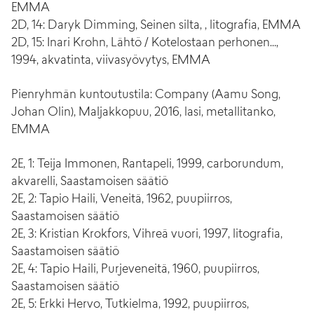
EMMA
2D, 14: Daryk Dimming, Seinen silta, , litografia, EMMA
2D, 15: Inari Krohn, Lähtö / Kotelostaan perhonen…,
1994, akvatinta, viivasyövytys, EMMA
Pienryhmän kuntoutustila: Company (Aamu Song,
Johan Olin), Maljakkopuu, 2016, lasi, metallitanko,
EMMA
2E, 1: Teija Immonen, Rantapeli, 1999, carborundum,
akvarelli, Saastamoisen säätiö
2E, 2: Tapio Haili, Veneitä, 1962, puupiirros,
Saastamoisen säätiö
2E, 3: Kristian Krokfors, Vihreä vuori, 1997, litografia,
Saastamoisen säätiö
2E, 4: Tapio Haili, Purjeveneitä, 1960, puupiirros,
Saastamoisen säätiö
2E, 5: Erkki Hervo, Tutkielma, 1992, puupiirros,