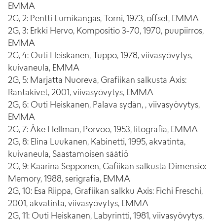
EMMA
2G, 2: Pentti Lumikangas, Torni, 1973, offset, EMMA
2G, 3: Erkki Hervo, Kompositio 3-70, 1970, puupiirros,
EMMA
2G, 4: Outi Heiskanen, Tuppo, 1978, viivasyövytys,
kuivaneula, EMMA
2G, 5: Marjatta Nuoreva, Grafiikan salkusta Axis:
Rantakivet, 2001, viivasyövytys, EMMA
2G, 6: Outi Heiskanen, Palava sydän, , viivasyövytys,
EMMA
2G, 7: Åke Hellman, Porvoo, 1953, litografia, EMMA
2G, 8: Elina Luukanen, Kabinetti, 1995, akvatinta,
kuivaneula, Saastamoisen säätiö
2G, 9: Kaarina Sepponen, Gafiikan salkusta Dimensio:
Memory, 1988, serigrafia, EMMA
2G, 10: Esa Riippa, Grafiikan salkku Axis: Fichi Freschi,
2001, akvatinta, viivasyövytys, EMMA
2G, 11: Outi Heiskanen, Labyrintti, 1981, viivasyövytys,