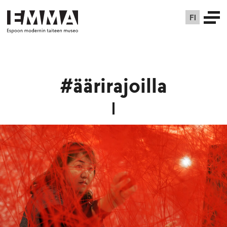
FI
#äärirajoilla