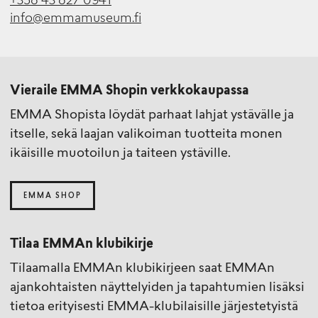
+358 43 827 0941
info@emmamuseum.fi
Vieraile EMMA Shopin verkkokaupassa
EMMA Shopista löydät parhaat lahjat ystävälle ja
itselle, sekä laajan valikoiman tuotteita monen
ikäisille muotoilun ja taiteen ystäville.
EMMA SHOP
Tilaa EMMAn klubikirje
Tilaamalla EMMAn klubikirjeen saat EMMAn
ajankohtaisten näyttelyiden ja tapahtumien lisäksi
tietoa erityisesti EMMA-klubilaisille järjestetyistä