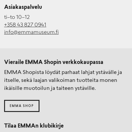
Asiakaspalvelu
ti–to 10–12
+358 43 827 0941
info@emmamuseum.fi
Vieraile EMMA Shopin verkkokaupassa
EMMA Shopista löydät parhaat lahjat ystävälle ja
itselle, sekä laajan valikoiman tuotteita monen
ikäisille muotoilun ja taiteen ystäville.
EMMA SHOP
Tilaa EMMAn klubikirje