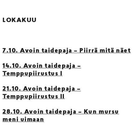
LOKAKUU
7.10. Avoin taidepaja – Piirrä mitä näet
14.10. Avoin taidepaja –
Temppupiirustus I
21.10. Avoin taidepaja –
Temppupiirustus II
28.10. Avoin taidepaja – Kun mursu
meni uimaan