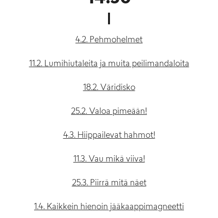
4.2. Pehmohelmet
11.2. Lumihiutaleita ja muita peilimandaloita
18.2. Väridisko
25.2. Valoa pimeään!
4.3. Hiippailevat hahmot!
11.3. Vau mikä viiva!
25.3. Piirrä mitä näet
1.4. Kaikkein hienoin jääkaappimagneetti