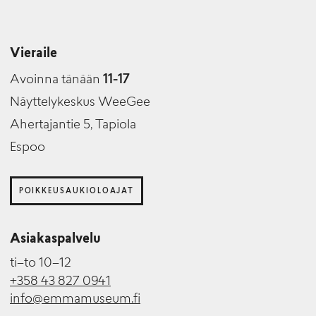
Vieraile
Avoinna tänään
11-17
Näyttelykeskus WeeGee
Ahertajantie 5, Tapiola
Espoo
POIKKEUSAUKIOLOAJAT
Asiakaspalvelu
ti–to 10–12
+358 43 827 0941
info@emmamuseum.fi