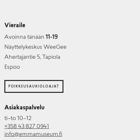
Vieraile
Avoinna tänään
11-19
Näyttelykeskus WeeGee
Ahertajantie 5, Tapiola
Espoo
POIKKEUSAUKIOLOAJAT
Asiakaspalvelu
ti–to 10–12
+358 43 827 0941
info@emmamuseum.fi