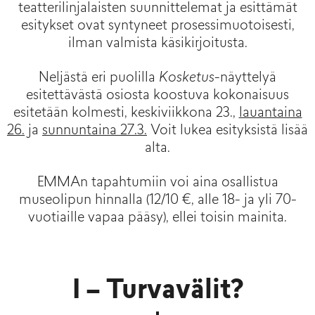
teatterilinjalaisten suunnittelemat ja esittämät
esitykset ovat syntyneet prosessimuotoisesti,
ilman valmista käsikirjoitusta.
Neljästä eri puolilla
Kosketus
-näyttelyä
esitettävästä osiosta koostuva kokonaisuus
esitetään kolmesti, keskiviikkona 23.,
lauantaina
26.
ja
sunnuntaina 27.3.
Voit lukea esityksistä lisää
alta.
EMMAn tapahtumiin voi aina osallistua
museolipun hinnalla (12/10 €, alle 18- ja yli 70-
vuotiaille vapaa pääsy), ellei toisin mainita.
I – Turvavälit?