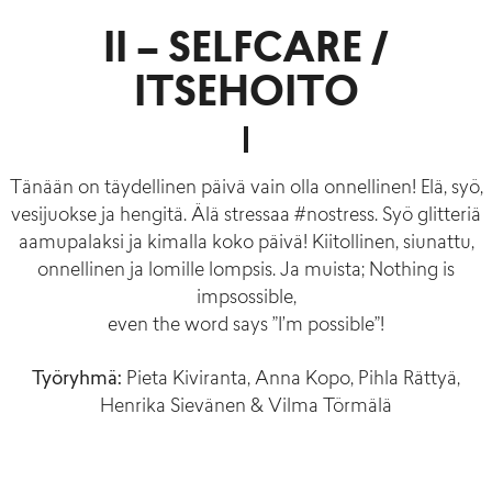
II – SELFCARE /
ITSEHOITO
Tänään on täydellinen päivä vain olla onnellinen! Elä, syö,
vesijuokse ja hengitä. Älä stressaa #nostress. Syö glitteriä
aamupalaksi ja kimalla koko päivä! Kiitollinen, siunattu,
onnellinen ja lomille lompsis. Ja muista; Nothing is
impsossible,
even the word says ”I’m possible”!
Työryhmä:
Pieta Kiviranta, Anna Kopo, Pihla Rättyä,
Henrika Sievänen & Vilma Törmälä