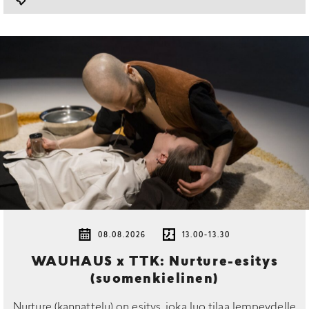
08.08.2026
13.00-13.30
WAUHAUS x TTK: Nurture-esitys
(suomenkielinen)
Nurture (kannattelu) on esitys, joka luo tilaa lempeydelle