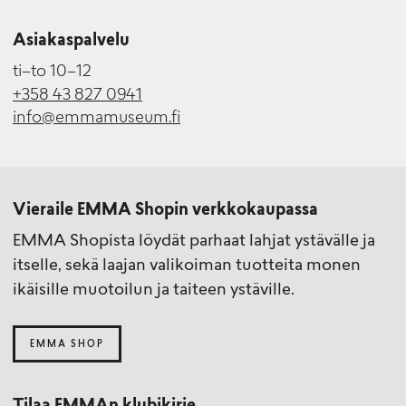
Asiakaspalvelu
ti–to 10–12
+358 43 827 0941
info@emmamuseum.fi
Vieraile EMMA Shopin verkkokaupassa
EMMA Shopista löydät parhaat lahjat ystävälle ja
itselle, sekä laajan valikoiman tuotteita monen
ikäisille muotoilun ja taiteen ystäville.
EMMA SHOP