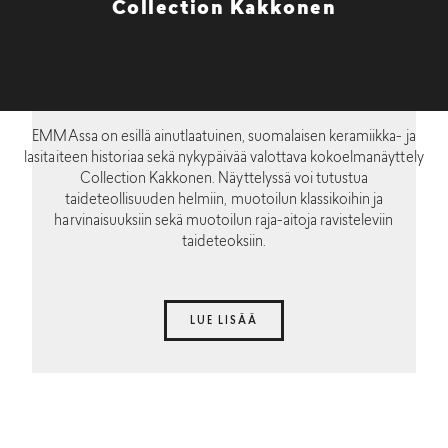
Collection Kakkonen
EMMAssa on esillä ainutlaatuinen, suomalaisen keramiikka- ja
lasitaiteen historiaa sekä nykypäivää valottava kokoelmanäyttely
Collection Kakkonen. Näyttelyssä voi tutustua
taideteollisuuden helmiin, muotoilun klassikoihin ja
harvinaisuuksiin sekä muotoilun raja-aitoja ravisteleviin
taideteoksiin.
LUE LISÄÄ