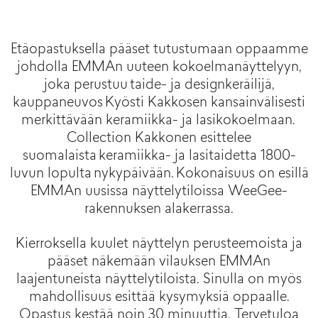
Etäopastuksella pääset tutustumaan oppaamme
johdolla EMMAn uuteen kokoelmanäyttelyyn,
joka perustuu taide- ja designkeräilijä,
kauppaneuvos Kyösti Kakkosen kansainvälisesti
merkittävään keramiikka- ja lasikokoelmaan.
Collection Kakkonen esittelee
suomalaista keramiikka- ja lasitaidetta 1800-
luvun lopulta nykypäivään. Kokonaisuus on esillä
EMMAn uusissa näyttelytiloissa WeeGee-
rakennuksen alakerrassa.
Kierroksella kuulet näyttelyn perusteemoista ja
pääset näkemään vilauksen EMMAn
laajentuneista näyttelytiloista. Sinulla on myös
mahdollisuus esittää kysymyksiä oppaalle.
Opastus kestää noin 30 minuuttia. Tervetuloa