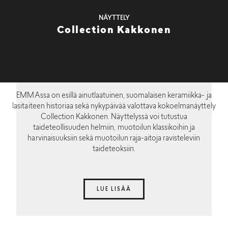
NÄYTTELY
Collection Kakkonen
EMMAssa on esillä ainutlaatuinen, suomalaisen keramiikka- ja
lasitaiteen historiaa sekä nykypäivää valottava kokoelmanäyttely
Collection Kakkonen. Näyttelyssä voi tutustua
taideteollisuuden helmiin, muotoilun klassikoihin ja
harvinaisuuksiin sekä muotoilun raja-aitoja ravisteleviin
taideteoksiin.
LUE LISÄÄ