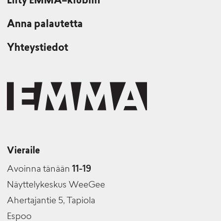
Liity EMMA–klubiin
Anna palautetta
Yhteystiedot
Vieraile
Avoinna tänään
11-19
Näyttelykeskus WeeGee
Ahertajantie 5, Tapiola
Espoo