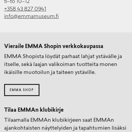
ti–to 10–12
+358 43 827 0941
info@emmamuseum.fi
Vieraile EMMA Shopin verkkokaupassa
EMMA Shopista löydät parhaat lahjat ystävälle ja
itselle, sekä laajan valikoiman tuotteita monen
ikäisille muotoilun ja taiteen ystäville.
EMMA SHOP
Tilaa EMMAn klubikirje
Tilaamalla EMMAn klubikirjeen saat EMMAn
ajankohtaisten näyttelyiden ja tapahtumien lisäksi