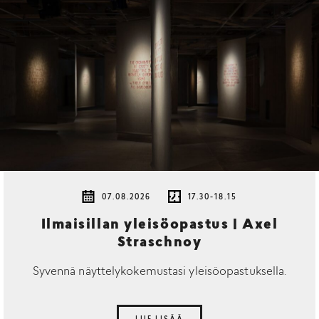
07.08.2026
17.30-18.15
Ilmaisillan yleisöopastus | Axel
Straschnoy
Syvennä näyttelykokemustasi yleisöopastuksella.