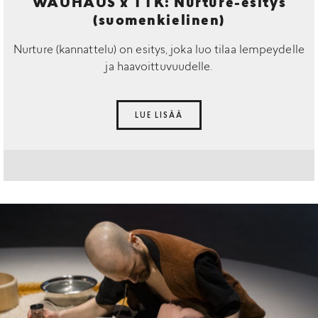
WAUHAUS x TTK: Nurture-esitys
(suomenkielinen)
Nurture (kannattelu) on esitys, joka luo tilaa lempeydelle
ja haavoittuvuudelle.
LUE LISÄÄ