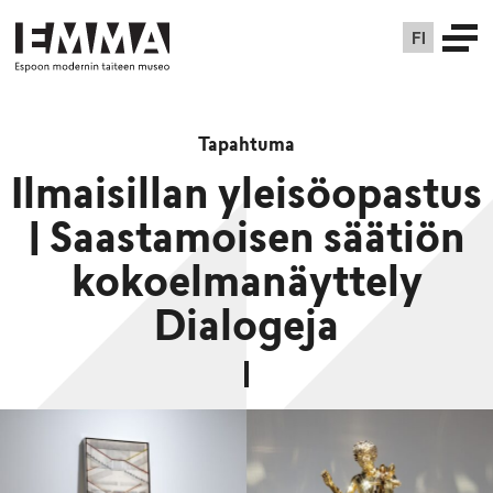
FI
Tapahtuma
Ilmaisillan yleisöopastus
| Saastamoisen säätiön
kokoelmanäyttely
Dialogeja