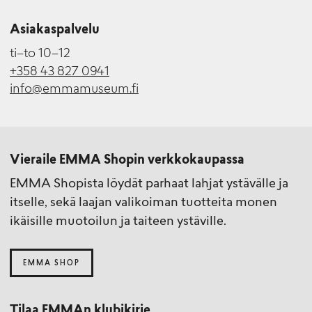
Asiakaspalvelu
ti–to 10–12
+358 43 827 0941
info@emmamuseum.fi
Vieraile EMMA Shopin verkkokaupassa
EMMA Shopista löydät parhaat lahjat ystävälle ja
itselle, sekä laajan valikoiman tuotteita monen
ikäisille muotoilun ja taiteen ystäville.
EMMA SHOP
Tilaa EMMAn klubikirje