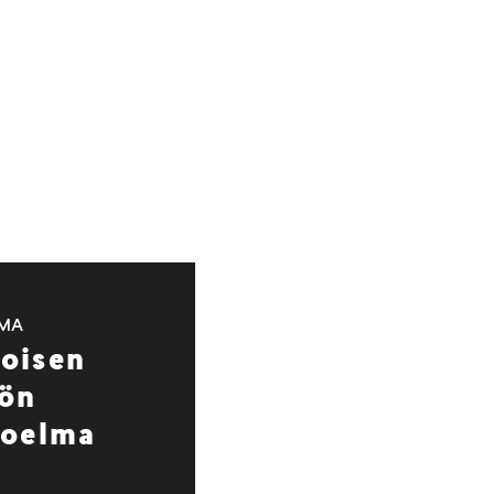
LMA
oisen
iön
koelma