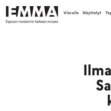
Vieraile
Näyttelyt
Ta
Ilma
Sa