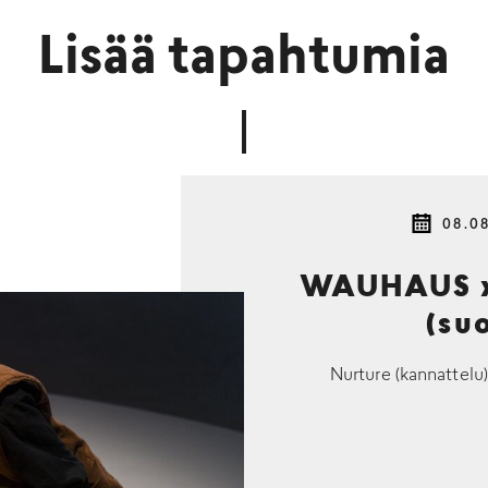
Lisää tapahtumia
08.0
WAUHAUS x 
(su
Nurture (kannattelu)