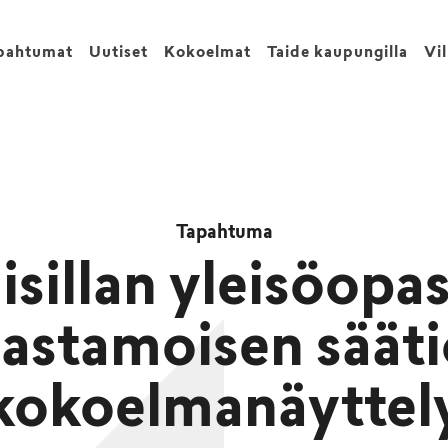
pahtumat
Uutiset
Kokoelmat
Taide kaupungilla
Vi
Tapahtuma
isillan yleisöopas
astamoisen säät
kokoelmanäyttel