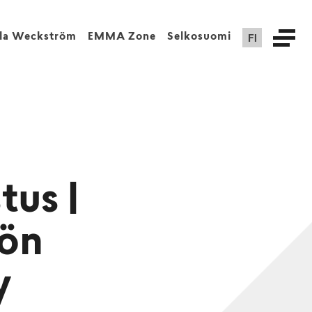
FI
lla Weckström
EMMA Zone
Selkosuomi
tus |
iön
y