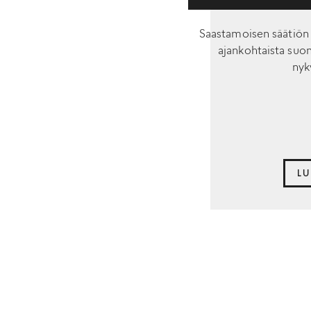
Saastamoisen säätiön
ajankohtaista suom
nyk
LU