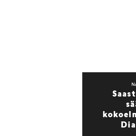
N
Saas
sä
kokoel
Dia