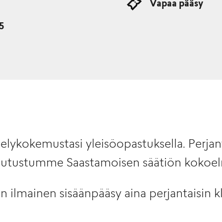
Vapaa pääsy
15
lykokemustasi yleisöopastuksella. Perjant
 tutustumme Saastamoisen säätiön kokoel
lmainen sisäänpääsy aina perjantaisin kl