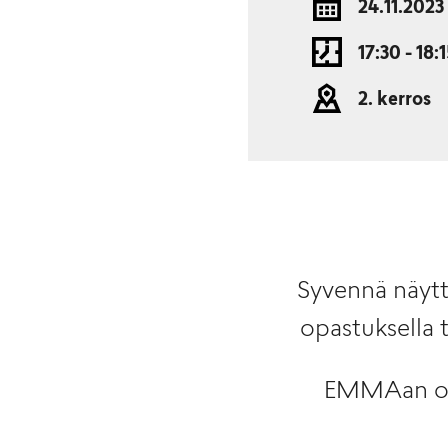
24.11.2023
17:30 - 18:
2. kerros
Syvennä näytte
opastuksella
EMMAan on i