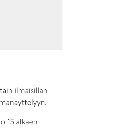
ain ilmaisillan
manäyttelyyn.
o 15 alkaen.