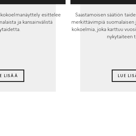
 kokoelmanäyttely esittelee
Saastamoisen säätiön tai
alaista ja kansainvälistä
merkittävimpiä suomalaisen j
ytaidetta.
kokoelmia, joka karttuu vuosi
nykytaiteen t
E LISÄÄ
LUE LI