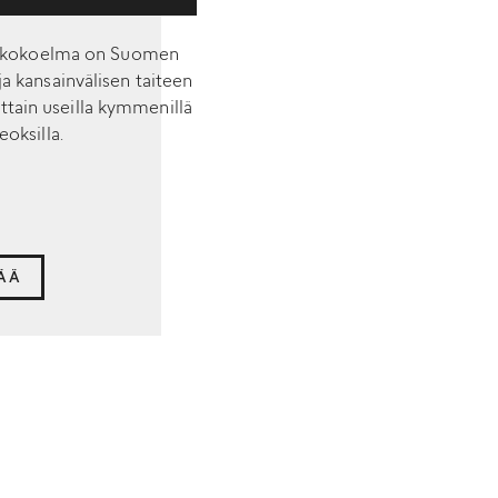
dekokoelma on Suomen
a kansainvälisen taiteen
ttain useilla kymmenillä
eoksilla.
SÄÄ