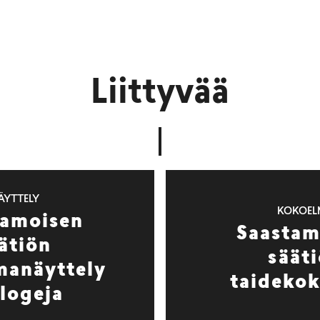
Liittyvää
ÄYTTELY
KOKOE
tamoisen
Saastam
ätiön
säät
manäyttely
taideko
logeja