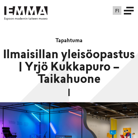
FI
Tapahtuma
Ilmaisillan yleisöopastus
| Yrjö Kukkapuro –
Taikahuone