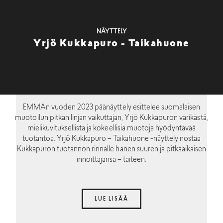
NÄYTTELY
Yrjö Kukkapuro - Taikahuone
EMMAn vuoden 2023 päänäyttely esittelee suomalaisen
muotoilun pitkän linjan vaikuttajan, Yrjö Kukkapuron värikästä,
mielikuvituksellista ja kokeellisia muotoja hyödyntävää
tuotantoa. Yrjö Kukkapuro – Taikahuone -näyttely nostaa
Kukkapuron tuotannon rinnalle hänen suuren ja pitkäaikaisen
innoittajansa – taiteen.
LUE LISÄÄ