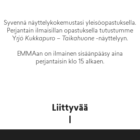
Syvennä näyttelykokemustasi yleisöopastuksella.
Perjantain ilmaisillan opastuksella tutustumme
Y
rjö Kukkapuro – Taikahuone
-näyttelyyn.
EMMAan on ilmainen sisäänpääsy aina
perjantaisin klo 15 alkaen.
Liittyvää