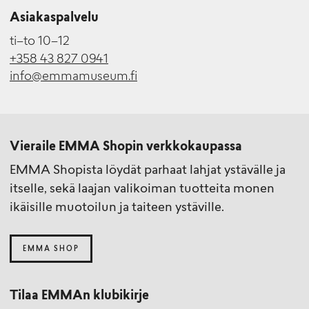
Asiakaspalvelu
ti–to 10–12
+358 43 827 0941
info@emmamuseum.fi
Vieraile EMMA Shopin verkkokaupassa
EMMA Shopista löydät parhaat lahjat ystävälle ja
itselle, sekä laajan valikoiman tuotteita monen
ikäisille muotoilun ja taiteen ystäville.
EMMA SHOP
Tilaa EMMAn klubikirje