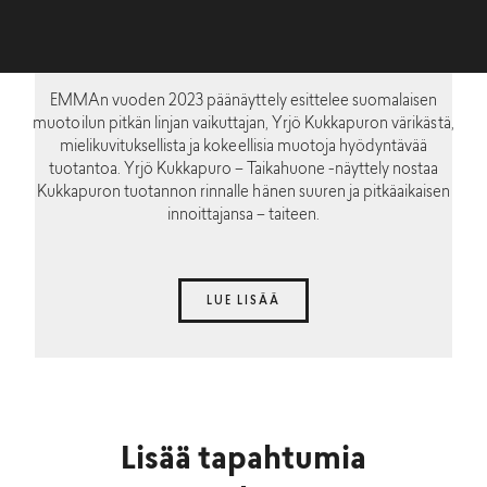
EMMAn vuoden 2023 päänäyttely esittelee suomalaisen
muotoilun pitkän linjan vaikuttajan, Yrjö Kukkapuron värikästä,
mielikuvituksellista ja kokeellisia muotoja hyödyntävää
tuotantoa. Yrjö Kukkapuro – Taikahuone -näyttely nostaa
Kukkapuron tuotannon rinnalle hänen suuren ja pitkäaikaisen
innoittajansa – taiteen.
LUE LISÄÄ
Lisää tapahtumia