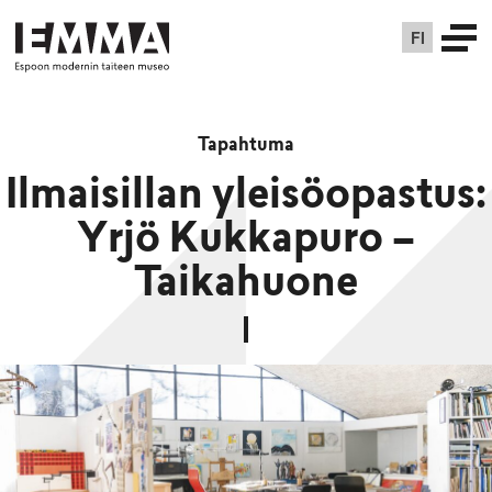
FI
Tapahtuma
Ilmaisillan yleisöopastus:
Yrjö Kukkapuro –
Taikahuone