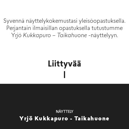
Syvennä näyttelykokemustasi yleisöopastuksella.
Perjantain ilmaisillan opastuksella tutustumme
Y
rjö Kukkapuro – Taikahuone
-näyttelyyn.
Liittyvää
NÄYTTELY
Yrjö Kukkapuro - Taikahuone