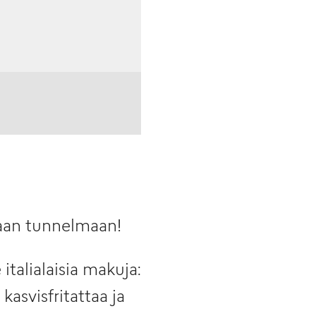
aan tunnelmaan!
talialaisia makuja:
kasvisfritattaa ja