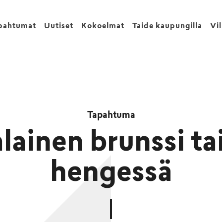
pahtumat
Uutiset
Kokoelmat
Taide kaupungilla
Vi
Tapahtuma
ialainen brunssi ta
hengessä