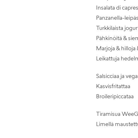
Insalata di capre
Panzanella-leipäs
Turkkilaista jogur
Pähkinöitä & siem
Marjoja & hilloja 
Leikattuja hedel
Salsicciaa ja veg
Kasvisfritattaa
Broileripiccataa
Tiramisua WeeGe
Limellä maustet