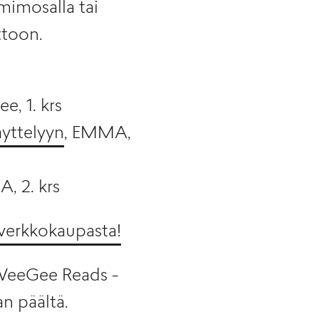
mimosalla tai
ittoon.
e, 1. krs
yttelyyn
, EMMA,
, 2. krs
verkkokaupasta!
a WeeGee Reads -
n päältä.