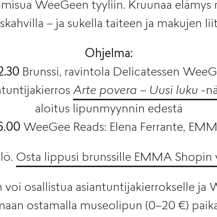
amisua WeeGeen tyyliin. Kruunaa elämys 
skahvilla – ja sukella taiteen ja makujen li
Ohjelma:
2.30
Brunssi, ravintola Delicatessen WeeGe
tuntijakierros
Arte povera – Uusi luku
-nä
aloitus lipunmyynnin edestä
6.00
WeeGee Reads: Elena Ferrante, EMMA
hlö.
Osta lippusi brunssille EMMA Shopin 
n voi osallistua asiantuntijakierrokselle j
aan ostamalla museolipun (0–20 €) paika