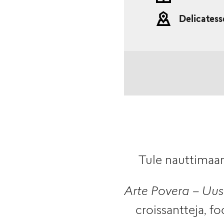
Delicate
Tule nauttimaa
Arte Povera – Uus
croissantteja, fo