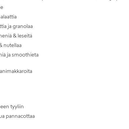
se
alaattia
ttia ja granolaa
eniä & leseitä
& nutellaa
miä ja smoothieta
aanimakkaroita
en tyyliin
tua pannacottaa