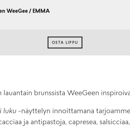
ssen WeeGee / EMMA
OSTA LIPPU
n lauantain brunssista WeeGeen inspiroiv
i luku
-näyttelyn innoittamana tarjoamme i
cacciaa ja antipastoja, capresea, salsicciaa, 