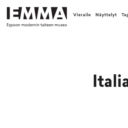
Vieraile
Näyttelyt
Ta
Ital