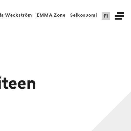
FI
lla Weckström
EMMA Zone
Selkosuomi
iteen