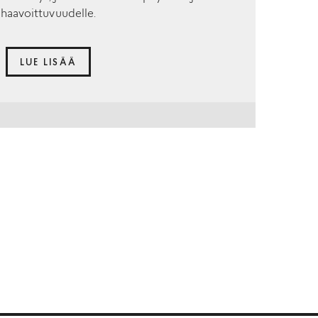
haavoittuvuudelle.
LUE LISÄÄ