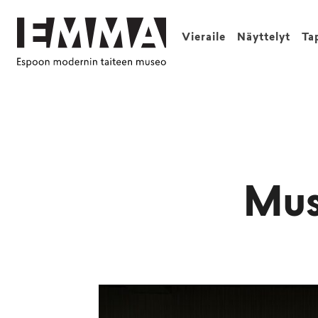
Vieraile
Näyttelyt
Ta
Musi