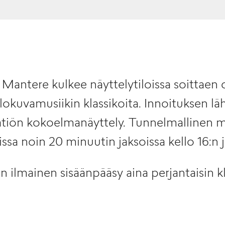
antere kulkee näyttelytiloissa soittaen o
elokuvamusiikin klassikoita. Innoituksen lä
tiön kokoelmanäyttely. Tunnelmallinen mu
ssa noin 20 minuutin jaksoissa kello 16:n ja
lmainen sisäänpääsy aina perjantaisin kl