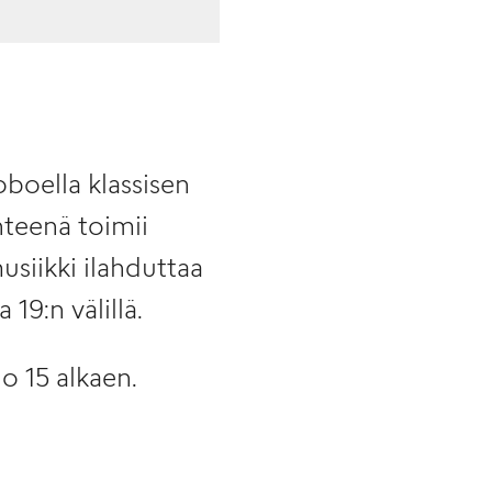
boella klassisen
hteenä toimii
siikki ilahduttaa
 19:n välillä.
o 15 alkaen.