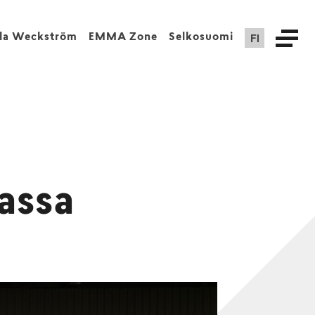
FI
lla Weckström
EMMA Zone
Selkosuomi
lassa