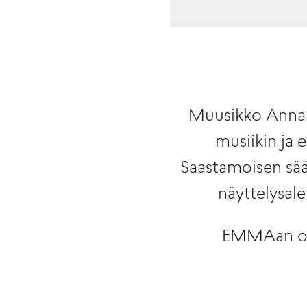
Muusikko Anna M
musiikin ja 
Saastamoisen sää
näyttelysalei
EMMAan on i