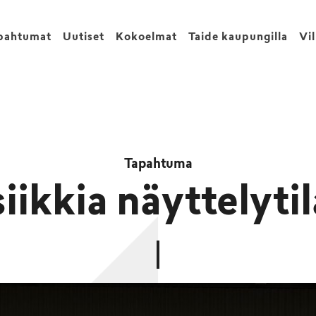
pahtumat
Uutiset
Kokoelmat
Taide kaupungilla
Vi
Tapahtuma
ikkia näyttelyti