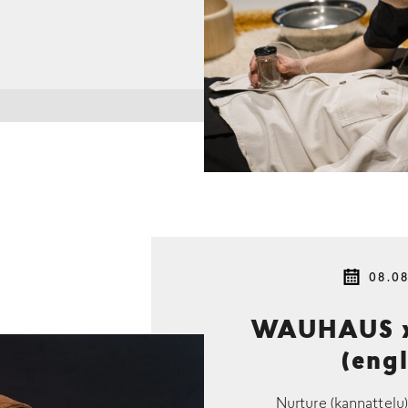
08.0
WAUHAUS x 
(eng
Nurture (kannattelu)