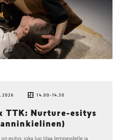
8.2026
14.00-14.30
TTK: Nurture-esitys
lanninkielinen)
 on esitys, joka luo tilaa lempeydelle ja