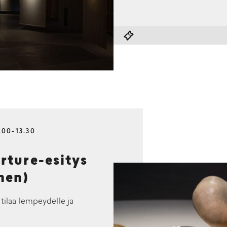
.00-13.30
ture-esitys
nen)
 tilaa lempeydelle ja