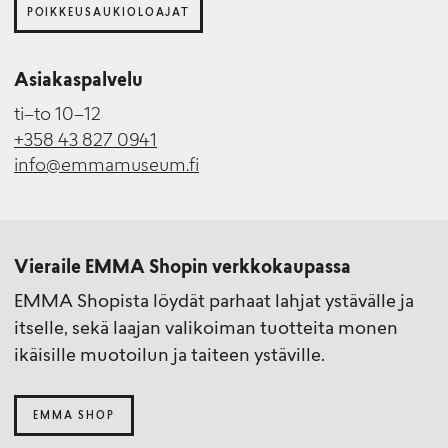
POIKKEUSAUKIOLOAJAT
Asiakaspalvelu
ti–to 10–12
+358 43 827 0941
info@emmamuseum.fi
Vieraile EMMA Shopin verkkokaupassa
EMMA Shopista löydät parhaat lahjat ystävälle ja
itselle, sekä laajan valikoiman tuotteita monen
ikäisille muotoilun ja taiteen ystäville.
EMMA SHOP