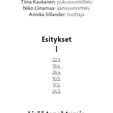
Tiina Kaukanen:
pukusuunnittelu
Niko Liinamaa:
äänisuunnittelu
Annika Sillander:
tuottaja
Esitykset
22.3.
19.4.
26.4.
10.5.
17.5.
24.5.