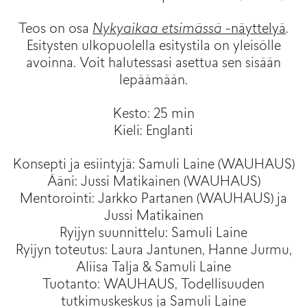
Teos on osa
Nykyaikaa etsimässä
-näyttelyä
.
Esitysten ulkopuolella esitystila on yleisölle
avoinna. Voit halutessasi asettua sen sisään
lepäämään.
Kesto: 25 min
Kieli: Englanti
Konsepti ja esiintyjä: Samuli Laine (WAUHAUS)
Ääni: Jussi Matikainen (WAUHAUS)
Mentorointi: Jarkko Partanen (WAUHAUS) ja
Jussi Matikainen
Ryijyn suunnittelu: Samuli Laine
Ryijyn toteutus: Laura Jantunen, Hanne Jurmu,
Aliisa Talja & Samuli Laine
Tuotanto: WAUHAUS, Todellisuuden
tutkimuskeskus ja Samuli Laine