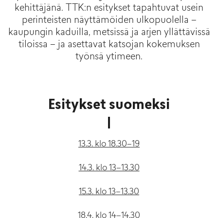
kehittäjänä. TTK:n esitykset tapahtuvat usein
perinteisten näyttämöiden ulkopuolella –
kaupungin kaduilla, metsissä ja arjen yllättävissä
tiloissa – ja asettavat katsojan kokemuksen
työnsä ytimeen.
Esitykset suomeksi
13.3. klo 18.30–19
14.3. klo 13–13.30
15.3. klo 13–13.30
18.4. klo 14–14.30