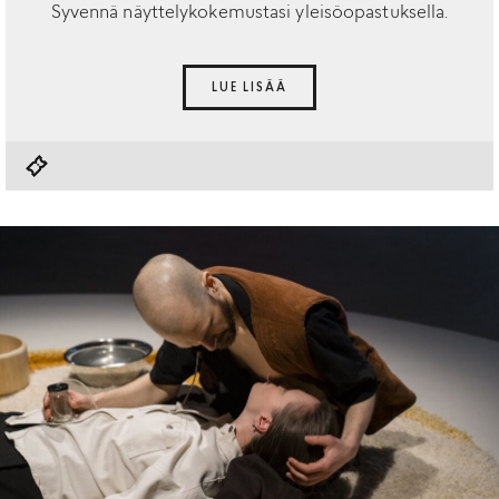
Syvennä näyttelykokemustasi yleisöopastuksella.
LUE LISÄÄ