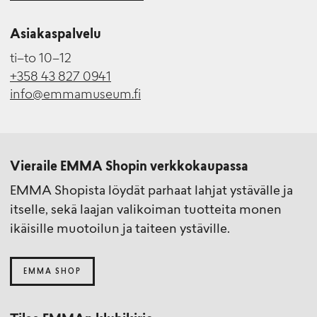
Asiakaspalvelu
ti–to 10–12
+358 43 827 0941
info@emmamuseum.fi
Vieraile EMMA Shopin verkkokaupassa
EMMA Shopista löydät parhaat lahjat ystävälle ja
itselle, sekä laajan valikoiman tuotteita monen
ikäisille muotoilun ja taiteen ystäville.
EMMA SHOP