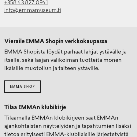
+358 43 827 0941
info@emmamuseum.fi
Vieraile EMMA Shopin verkkokaupassa
EMMA Shopista löydät parhaat lahjat ystävälle ja
itselle, sekä laajan valikoiman tuotteita monen
ikäisille muotoilun ja taiteen ystäville.
EMMA SHOP
Tilaa EMMAn klubikirje
Tilaamalla EMMAn klubikirjeen saat EMMAn
ajankohtaisten näyttelyiden ja tapahtumien lisäksi
tietoa erityisesti EMMA-klubilaisille järjestetyistä